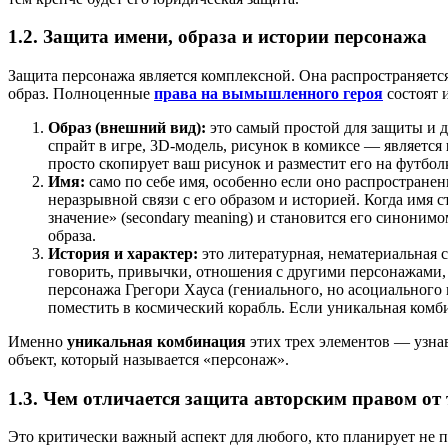
1.2. Защита имени, образа и истории персонажа
Защита персонажа является комплексной. Она распространяется
образ. Полноценные
права на вымышленного героя
состоят и
Образ (внешний вид):
это самый простой для защиты и 
спрайт в игре, 3D-модель, рисунок в комиксе — является
просто скопирует ваш рисунок и разместит его на футбо
Имя:
само по себе имя, особенно если оно распростране
неразрывной связи с его образом и историей. Когда имя
значение» (secondary meaning) и становится его синони
образа.
История и характер:
это литературная, нематериальная 
говорить, привычки, отношения с другими персонажами, 
персонажа Грегори Хауса (гениального, но асоциального 
поместить в космический корабль. Если уникальная комби
Именно
уникальная комбинация
этих трех элементов — узна
объект, который называется «персонаж».
1.3. Чем отличается защита авторским правом от
Это критически важный аспект для любого, кто планирует не п