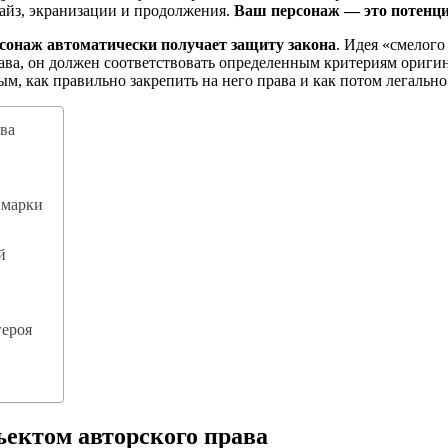
айз, экранизации и продолжения.
Ваш персонаж — это потенц
сонаж автоматически получает защиту закона
. Идея «смелого
ава, он должен соответствовать определенным критериям оригин
 как правильно закрепить на него права и как потом легально 
ава
 марки
й
героя
бъектом авторского права