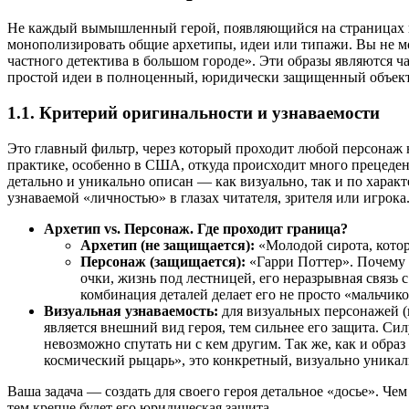
Не каждый вымышленный герой, появляющийся на страницах кн
монополизировать общие архетипы, идеи или типажи. Вы не м
частного детектива в большом городе». Эти образы являются 
простой идеи в полноценный, юридически защищенный объект, 
1.1. Критерий оригинальности и узнаваемости
Это главный фильтр, через который проходит любой персонаж 
практике, особенно в США, откуда происходит много прецедентов
детально и уникально описан — как визуально, так и по характ
узнаваемой «личностью» в глазах читателя, зрителя или игрока
Архетип vs. Персонаж. Где проходит граница?
Архетип (не защищается):
«Молодой сирота, котор
Персонаж (защищается):
«Гарри Поттер». Почему 
очки, жизнь под лестницей, его неразрывная связь 
комбинация деталей делает его не просто «мальчи
Визуальная узнаваемость:
для визуальных персонажей (
является внешний вид героя, тем сильнее его защита. С
невозможно спутать ни с кем другим. Так же, как и обр
космический рыцарь», это конкретный, визуально уникал
Ваша задача — создать для своего героя детальное «досье». 
тем крепче будет его юридическая защита.