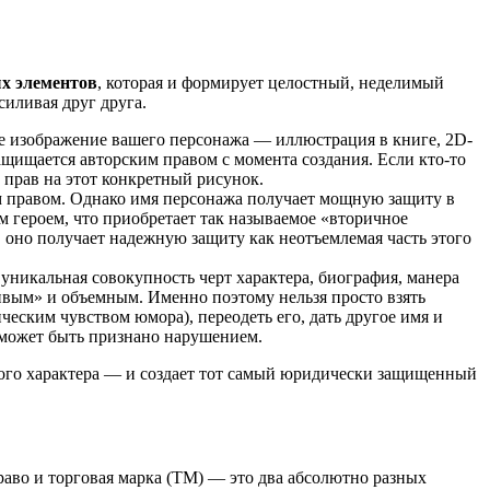
ых элементов
, которая и формирует целостный, неделимый
силивая друг друга.
е изображение вашего персонажа — иллюстрация в книге, 2D-
щищается авторским правом с момента создания. Если кто-то
 прав на этот конкретный рисунок.
им правом. Однако имя персонажа получает мощную защиту в
м героем, что приобретает так называемое «вторичное
 оно получает надежную защиту как неотъемлемая часть этого
уникальная совокупность черт характера, биография, манера
ивым» и объемным. Именно поэтому нельзя просто взять
ческим чувством юмора), переодеть его, дать другое имя и
о может быть признано нарушением.
ного характера — и создает тот самый юридически защищенный
право и торговая марка (ТМ) — это два абсолютно разных