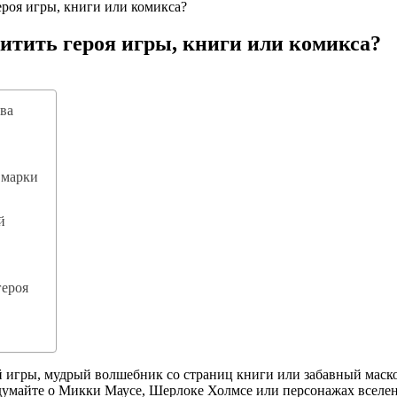
ероя игры, книги или комикса?
щитить героя игры, книги или комикса?
ава
 марки
й
героя
ры, мудрый волшебник со страниц книги или забавный маскот 
думайте о Микки Маусе, Шерлоке Холмсе или персонажах вселен