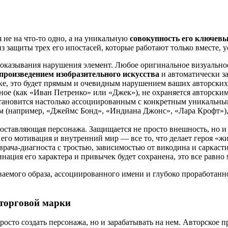
 не на что-то одно, а на уникальную
совокупность его ключев
з защиты трех его ипостасей, которые работают только вместе, у
доказывания нарушения элемент. Любое оригинальное визуально
произведением изобразительного искусства
и автоматически за
лке, это будет прямым и очевидным нарушением ваших авторских
нное (как «Иван Петренко» или «Джек»), не охраняется авторск
 становится настолько ассоциированным с конкретным уникальны
мом (например, «Джеймс Бонд», «Индиана Джонс», «Лара Крофт»),
составляющая персонажа. Защищается не просто внешность, но и 
его мотивация и внутренний мир — все то, что делает героя «ж
врача-диагноста с тростью, зависимостью от викодина и саркасти
нация его характера и привычек будет сохранена, это все равн
ваемого образа, ассоциированного имени и глубоко проработан
 торговой марки
росто создать персонажа, но и зарабатывать на нем. Авторское 