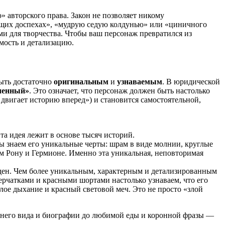
авторского права. Закон не позволяет никому
ющих доспехах», «мудрую седую колдунью» или «циничного
ми для творчества. Чтобы ваш персонаж превратился из
мость и детализацию.
быть достаточно
оригинальным
и
узнаваемым
. В юридической
рченный»
. Это означает, что персонаж должен быть настолько
 двигает историю вперед») и становится самостоятельной,
та идея лежит в основе тысяч историй.
ы знаем его уникальные черты: шрам в виде молнии, круглые
ьям Рону и Гермионе. Именно эта уникальная, неповторимая
иден. Чем более уникальным, характерным и детализированным
ерчатками и красными шортами настолько узнаваем, что его
лое дыхание и красный световой меч. Это не просто «злой
нешнего вида и биографии до любимой еды и коронной фразы —