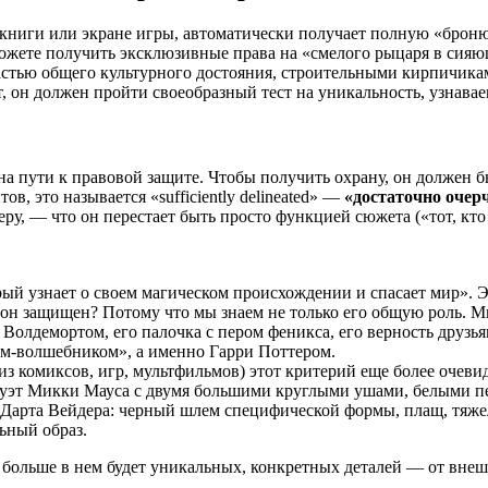
иги или экране игры, автоматически получает полную «броню» 
ожете получить эксклюзивные права на «смелого рыцаря в сия
частью общего культурного достояния, строительными кирпичика
он должен пройти своеобразный тест на уникальность, узнавае
на пути к правовой защите. Чтобы получить охрану, он должен 
, это называется «sufficiently delineated» —
«достаточно оче
еру, — что он перестает быть просто функцией сюжета («тот, кто
.
ый узнает о своем магическом происхождении и спасает мир». Э
он защищен? Потому что мы знаем не только его общую роль. М
с Волдемортом, его палочка с пером феникса, его верность друз
ком-волшебником», а именно Гарри Поттером.
из комиксов, игр, мультфильмов) этот критерий еще более очев
илуэт Микки Мауса с двумя большими круглыми ушами, белыми п
аз Дарта Вейдера: черный шлем специфической формы, плащ, тяже
ьный образ.
Чем больше в нем будет уникальных, конкретных деталей — от в