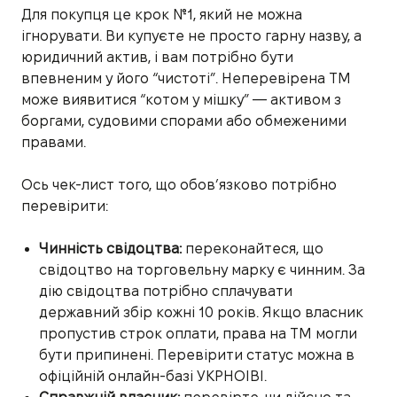
Для покупця це крок №1, який не можна
ігнорувати. Ви купуєте не просто гарну назву, а
юридичний актив, і вам потрібно бути
впевненим у його “чистоті”. Неперевірена ТМ
може виявитися “котом у мішку” — активом з
боргами, судовими спорами або обмеженими
правами.
Ось чек-лист того, що обов’язково потрібно
перевірити:
Чинність свідоцтва:
переконайтеся, що
свідоцтво на торговельну марку є чинним. За
дію свідоцтва потрібно сплачувати
державний збір кожні 10 років. Якщо власник
пропустив строк оплати, права на ТМ могли
бути припинені. Перевірити статус можна в
офіційній онлайн-базі УКРНОІВІ.