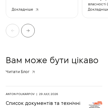
ваших товарів та послуг на
власності 
ринку.
договори 
Докладніше
Докладніш
договори 
Вам може бути цікаво
Читати Блог
ANTON POLIKARPOV
|
29 JULY, 2026
Список документів та технічні