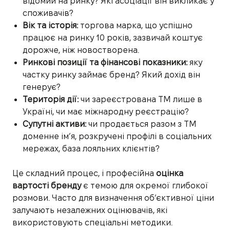
відомий на ринку? Які асоціації він викликає у
споживачів?
Вік та історія:
торгова марка, що успішно
працює на ринку 10 років, зазвичай коштує
дорожче, ніж новостворена.
Ринкові позиції та фінансові показники:
яку
частку ринку займає бренд? Який дохід він
генерує?
Територія дії:
чи зареєстрована ТМ лише в
Україні, чи має міжнародну реєстрацію?
Супутні активи:
чи продається разом з ТМ
доменне ім’я, розкручені профілі в соціальних
мережах, база лояльних клієнтів?
Це складний процес, і професійна
оцінка
вартості бренду
є темою для окремої глибокої
розмови. Часто для визначення об’єктивної ціни
залучають незалежних оцінювачів, які
використовують спеціальні методики.