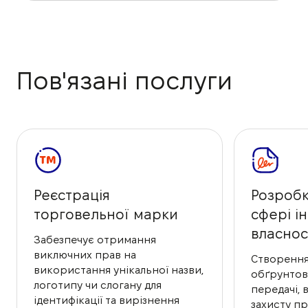
Пов'язані послуги
Реєстрація
Розробк
торговельної марки
сфері і
власнос
Забезпечує отримання
виключних прав на
Створенн
використання унікальної назви,
обґрунтов
логотипу чи слогану для
передачі, 
ідентифікації та вирізнення
захисту пр