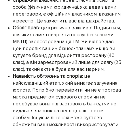
Справжній власник:
перевірте, чи дійсно та
особа (фізична чи юридична), яка веде з вами
переговори, є офіційним власником, вказаним
у реєстрі. Це захистить вас від шахрайства.
Обсяг прав:
це критично важливо! Подивіться,
для яких саме товарів та послуг (за класами
МКТП) зареєстрована ця ТМ. Чи відповідає
цей перелік вашим бізнес-планам? Якщо ви
купуєте бренд для відкриття ресторану (43
клас), а він зареєстрований лише для одягу (25
клас), такий актив буде для вас марним.
Наявність обтяжень та спорів:
це
найскладніший етап, який вимагає залучення
юриста. Потрібно перевірити, чи не є торгова
марка предметом судового спору, чи не
перебуває вона під заставою в банку, і чи не
видавав власник на неї ліцензії третім
особам. Існуюча ліцензія може суттєво
обмежити ваші можливості використовувати