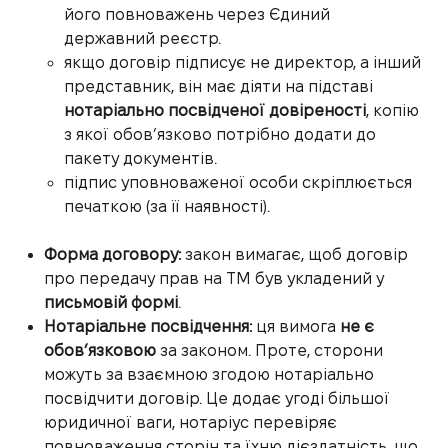
його повноважень через Єдиний
державний реєстр.
якщо договір підписує не директор, а інший
представник, він має діяти на підставі
нотаріально посвідченої довіреності
, копію
з якої обов’язково потрібно додати до
пакету документів.
підпис уповноваженої особи скріплюється
печаткою (за її наявності).
Форма договору:
закон вимагає, щоб договір
про передачу прав на ТМ був укладений у
письмовій формі
.
Нотаріальне посвідчення:
ця вимога
не є
обов’язковою
за законом. Проте, сторони
можуть за взаємною згодою нотаріально
посвідчити договір. Це додає угоді більшої
юридичної ваги, нотаріус перевіряє
повноваження сторін та їхню дієздатність, що