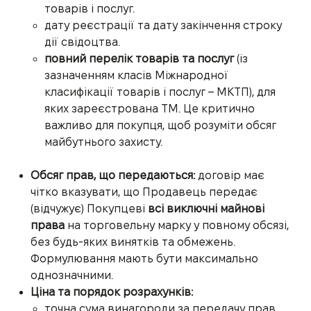
товарів і послуг.
дату реєстрації та дату закінчення строку
дії свідоцтва.
повний перелік товарів та послуг
(із
зазначенням класів Міжнародної
класифікації товарів і послуг – МКТП), для
яких зареєстрована ТМ. Це критично
важливо для покупця, щоб розуміти обсяг
майбутнього захисту.
Обсяг прав, що передаються:
договір має
чітко вказувати, що Продавець передає
(відчужує) Покупцеві
всі виключні майнові
права
на торговельну марку у повному обсязі,
без будь-яких винятків та обмежень.
Формулювання мають бути максимально
однозначними.
Ціна та порядок розрахунків:
точна сума винагороди за передачу прав.