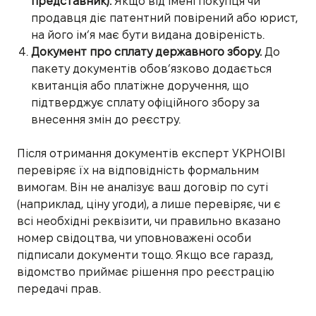
представник).
Якщо від імені покупця чи
продавця діє патентний повірений або юрист,
на його ім’я має бути видана довіреність.
Документ про сплату державного збору.
До
пакету документів обов’язково додається
квитанція або платіжне доручення, що
підтверджує сплату офіційного збору за
внесення змін до реєстру.
Після отримання документів експерт УКРНОІВІ
перевіряє їх на відповідність формальним
вимогам. Він не аналізує ваш договір по суті
(наприклад, ціну угоди), а лише перевіряє, чи є
всі необхідні реквізити, чи правильно вказано
номер свідоцтва, чи уповноважені особи
підписали документи тощо. Якщо все гаразд,
відомство приймає рішення про реєстрацію
передачі прав.