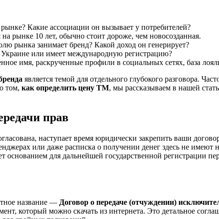
а рынке? Какие ассоциации он вызывает у потребителей?
на рынке 10 лет, обычно стоит дороже, чем новосозданная.
лю рынка занимает бренд? Какой доход он генерирует?
в Украине или имеет международную регистрацию?
енное имя, раскрученные профили в социальных сетях, база лоя
бренда
является темой для отдельного глубокого разговора. Ча
о том,
как определить цену ТМ
, мы рассказываем в нашей стат
передачи прав
 согласована, наступает время юридически закрепить ваши дого
ссенджерах или даже расписка о получении денег здесь не имею
ет основанием для дальнейшей государственной регистрации пер
ктное название —
Договор о передаче (отчуждении) исключит
ент, который можно скачать из интернета. Это детальное согла