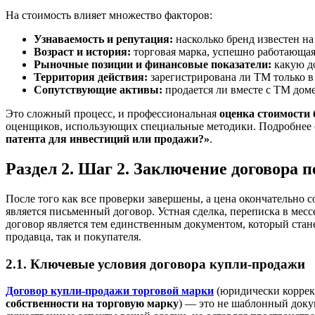
На стоимость влияет множество факторов:
Узнаваемость и репутация:
насколько бренд известен н
Возраст и история:
торговая марка, успешно работающая 
Рыночные позиции и финансовые показатели:
какую до
Территория действия:
зарегистрирована ли ТМ только 
Сопутствующие активы:
продается ли вместе с ТМ дом
Это сложный процесс, и профессиональная
оценка стоимости 
оценщиков, использующих специальные методики. Подробнее 
патента для инвестиций или продажи?»
.
Раздел 2. Шаг 2. Заключение договора 
После того как все проверки завершены, а цена окончательно
является письменный договор. Устная сделка, переписка в ме
договор является тем единственным документом, который стан
продавца, так и покупателя.
2.1. Ключевые условия договора купли-продажи
Договор купли-продажи торговой марки
(юридически корре
собственности на торговую марку
) — это не шаблонный докум