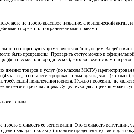
покупаете не просто красивое название, а юридический актив, 
удебными спорами или ограниченными правами.
тельство на торговую марку является действующим. За действие 
М могли быть прекращены. Проверить статус можно в официаль
ицо (физическое или юридическое), которое ведет с вами перего
их именно товаров и услуг (по классам МКТУ) зарегистрирована
43 класс), а он зарегистрирован только для одежды (25 класс), 
, требующий привлечения юриста. Нужно проверить, не является
а нее лицензии третьим лицам. Существующая лицензия может с
много актива.
не просто стоимость ее регистрации. Это стоимость репутации, 
делки как для продавца (чтобы не продешевить), так и для поку