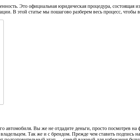
ренность. Это официальная юридическая процедура, состоящая и
ации. В этой статье мы пошагово разберем весь процесс, чтобы 
 автомобиля. Вы же не отдадите деньги, просто посмотрев на фо
м владельцем. Так же и с брендом. Прежде чем ставить подпись 
 Этот подготовительный этап — самый важный для избежания буд