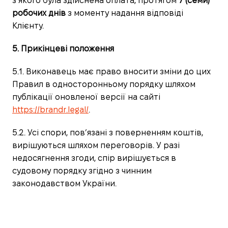
з якого була здійснена оплата, протягом
7 (семи)
робочих днів
з моменту надання відповіді
Клієнту.
5. Прикінцеві положення
5.1. Виконавець має право вносити зміни до цих
Правил в односторонньому порядку шляхом
публікації оновленої версії на сайті
https://brandr.legal/
.
5.2. Усі спори, пов’язані з поверненням коштів,
вирішуються шляхом переговорів. У разі
недосягнення згоди, спір вирішується в
судовому порядку згідно з чинним
законодавством України.