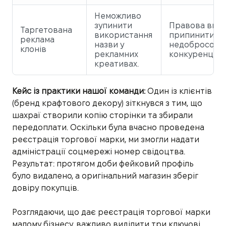
Неможливо
зупинити
Правова вим
Таргетована
використання
припинити
реклама
назви у
недобросовіс
клонів
рекламних
конкуренцію.
креативах.
Кейс із практики нашої команди:
Один із клієнтів
(бренд крафтового декору) зіткнувся з тим, що
шахраї створили копію сторінки та збирали
передоплати. Оскільки була вчасно проведена
реєстрація торгової марки, ми змогли надати
адміністрації соцмережі номер свідоцтва.
Результат: протягом доби фейковий профіль
було видалено, а оригінальний магазин зберіг
довіру покупців.
Розглядаючи, що дає реєстрація торгової марки
малому бізнесу, важливо виділити три ключові