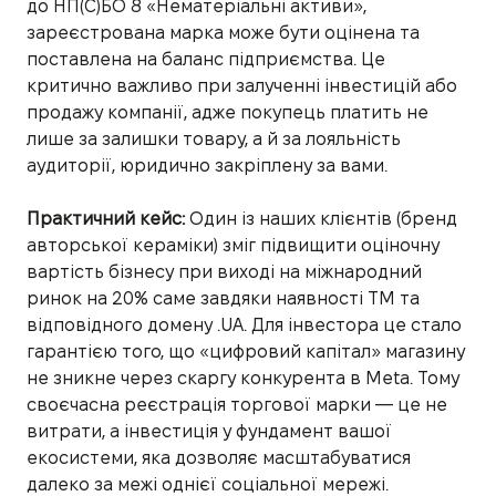
до НП(С)БО 8 «Нематеріальні активи»,
зареєстрована марка може бути оцінена та
поставлена на баланс підприємства. Це
критично важливо при залученні інвестицій або
продажу компанії, адже покупець платить не
лише за залишки товару, а й за лояльність
аудиторії, юридично закріплену за вами.
Практичний кейс:
Один із наших клієнтів (бренд
авторської кераміки) зміг підвищити оціночну
вартість бізнесу при виході на міжнародний
ринок на 20% саме завдяки наявності ТМ та
відповідного домену .UA. Для інвестора це стало
гарантією того, що «цифровий капітал» магазину
не зникне через скаргу конкурента в Meta. Тому
своєчасна реєстрація торгової марки — це не
витрати, а інвестиція у фундамент вашої
екосистеми, яка дозволяє масштабуватися
далеко за межі однієї соціальної мережі.