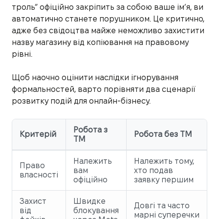
троль” офіційно закріпить за собою ваше ім’я, ви
автоматично станете порушником. Це критично,
адже без свідоцтва майже неможливо захистити
назву магазину від копіювання на правовому
рівні.
Щоб наочно оцінити наслідки ігнорування
формальностей, варто порівняти два сценарії
розвитку подій для онлайн-бізнесу.
Робота з
Критерій
Робота без ТМ
ТМ
Належить
Належить тому,
Право
вам
хто подав
власності
офіційно
заявку першим
Захист
Швидке
Довгі та часто
від
блокування
марні суперечки