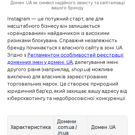
Домен .UA як символ надійного захисту та капіталізації
вашого бренду
Instagram — це потужний старт, але для
масштабного бізнесу він залишається
«орендованим» майданчиком із високими
ризиками блокувань. Справжня незалежність
бренду починається з власного сайту в зоні .UA.
Згідно з
Регламентом особливостей реєстрації
доменних імен у домені .UA
, делегування імені
другого рівня (наприклад,
shop.ua
) можливе
виключно для власників зареєстрованих
торговельних марок. Це створює природний
юридичний бар’єр, який захищає вашу адресу від
кіберсквотингу та недобросовісної конкуренції.
Домени
Характеристика
.com.ua /
Домен .UA
.in.ua