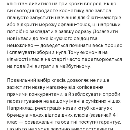
клієнтам дивитися на три кроки вперед. Якщо
ви сьогодні продаєте косметику, але завтра
плануєте запустити навчання для б’юті-майстрів
або відкрити мережу офлайн-точок, ці напрямки
потрібно закладати в заявку одразу. Дозаявити
нові класи до вже існуючого свідоцтва
неможливо — доведеться починати весь процес
і сплачувати збори з нуля. Тому економія на
кількості класів на старті часто перетворюється
на подвійні витрати в майбутньому.
Правильний вибір класів дозволяє не лише
захистити назву магазину від копіювання
прямими конкурентами, а й заблокувати спроби
паразитування на вашому імені в суміжних нішах.
Наприклад, реєстрація назви ютуб каналу як
бренду в межах відповідних класів (зазвичай 41
клас — розважальні та освітні послуги) гарантує,
що ніхто не зможе законно використовувати