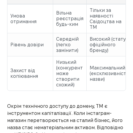
Тільки за
Вільна
Умова
наявності
реєстрація
отримання
Свідоцтва на
будь-ким
ТМ
Середній
Високий (статус
Рівень довіри
(легко
офіційного
замінити)
бренду)
Низький
(конкурент
Максимальний
Захист від
може
(ексклюзивність
копіювання
створити
назви)
схожий)
Окрім технічного доступу до домену, ТМ є
інструментом капіталізації. Коли інстаграм-
магазин перетворюється на сталий бізнес, його
назва стає нематеріальним активом. Відповідно