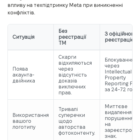
впливу на техпідтримку Meta при виникненні
конфліктів.
Без
З офіційною
Ситуація
реєстрації
реєстрацією
ТМ
Скарги
Блокування
відхиляються
через
Поява
через
Intellectual
акаунта-
відсутність
Property
двійника
доказів
Reporting For
виключних
за 24-72 годи
прав.
Миттєве
Тривалі
видалення як
Використання
суперечки
порушення п
вашого
щодо
на
логотипу
авторства
зареєстрова
фотоконтенту.
знак.