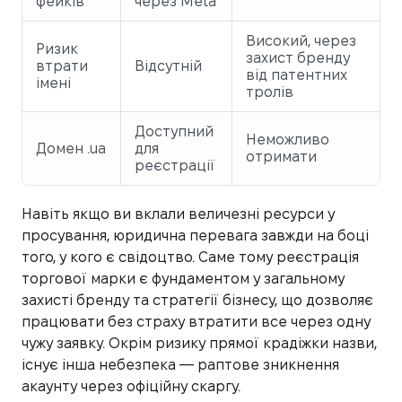
фейків
через Meta
Високий, через
Ризик
захист бренду
втрати
Відсутній
від патентних
імені
тролів
Доступний
Неможливо
Домен .ua
для
отримати
реєстрації
Навіть якщо ви вклали величезні ресурси у
просування, юридична перевага завжди на боці
того, у кого є свідоцтво. Саме тому реєстрація
торгової марки є фундаментом у загальному
захисті бренду та стратегії бізнесу, що дозволяє
працювати без страху втратити все через одну
чужу заявку. Окрім ризику прямої крадіжки назви,
існує інша небезпека — раптове зникнення
акаунту через офіційну скаргу.