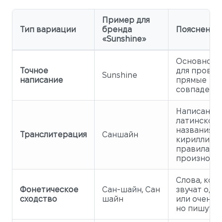
Пример для
Тип вариации
бренда
Пояснение
«Sunshine»
Основной 
Точное
для провер
Sunshine
написание
прямые
совпадения
Написание
латинского
названия
Транслитерация
Саншайн
кириллице
правилам
произноше
Слова, кот
Фонетическое
Сан-шайн, Сан
звучат оди
сходство
шайн
или очень 
но пишутся