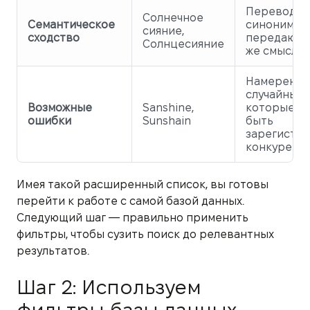
Перевод и
Солнечное
Семантическое
синонимы,
сияние,
сходство
передающи
Солнцесияние
же смысл.
Намеренны
случайные 
Возможные
Sanshine,
которые мо
ошибки
Sunshain
быть
зарегистр
конкурента
Имея такой расширенный список, вы готовы
перейти к работе с самой базой данных.
Следующий шаг — правильно применить
фильтры, чтобы сузить поиск до релевантных
результатов.
Шаг 2: Используем
фильтры базы данных