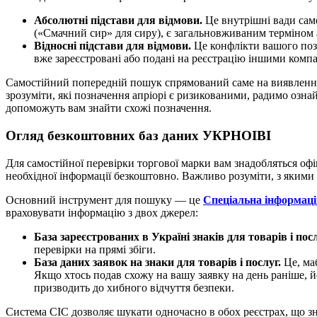
Абсолютні підстави для відмови.
Це внутрішні вади сам
(«Смачний сир» для сиру), є загальновживаним терміном а
Відносні підстави для відмови.
Це конфлікти вашого позн
вже зареєстровані або подані на реєстрацію іншими компа
Самостійний попередній пошук спрямований саме на виявлення 
зрозуміти, які позначення апріорі є ризикованими, радимо озна
допоможуть вам знайти схожі позначення.
Огляд безкоштовних баз даних УКРНОІВІ
Для самостійної перевірки торгової марки вам знадобляться о
необхідної інформації безкоштовно. Важливо розуміти, з яким
Основний інструмент для пошуку — це
Спеціальна інформац
враховувати інформацію з двох джерел:
База зареєстрованих в Україні знаків для товарів і посл
перевірки на прямі збіги.
База даних заявок на знаки для товарів і послуг.
Це, маб
Якщо хтось подав схожу на вашу заявку на день раніше, й
призводить до хибного відчуття безпеки.
Система СІС дозволяє шукати одночасно в обох реєстрах, що з