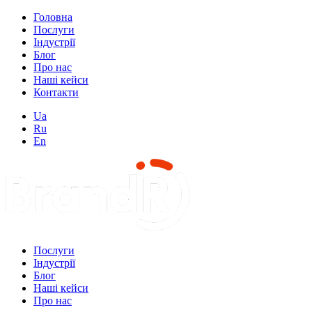
Головна
Послуги
Індустрії
Блог
Про нас
Наші кейси
Контакти
Ua
Ru
En
Послуги
Індустрії
Блог
Наші кейси
Про нас