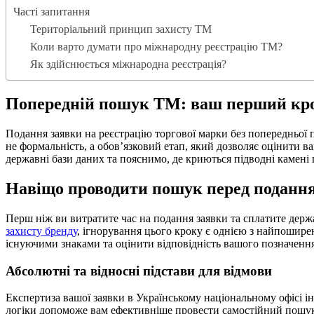
Часті запитання
Територіальний принцип захисту ТМ
Коли варто думати про міжнародну реєстрацію ТМ?
Як здійснюється міжнародна реєстрація?
Попередній пошук ТМ: ваш перший крок
Подання заявки на реєстрацію торгової марки без попередньої п
не формальність, а обов’язковий етап, який дозволяє оцінити в
державні бази даних та пояснимо, де криються підводні камені 
Навіщо проводити пошук перед поданн
Перш ніж ви витратите час на подання заявки та сплатите держа
захисту бренду
, ігнорування цього кроку є однією з найпошир
існуючими знаками та оцінити відповідність вашого позначення 
Абсолютні та відносні підстави для відмови
Експертиза вашої заявки в Українському національному офісі ін
логіки допоможе вам ефективніше провести самостійний пошу