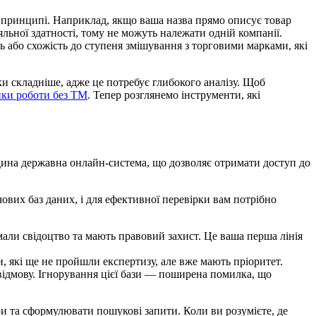
 принципі. Наприклад, якщо ваша назва прямо описує товар
льної здатності, тому не можуть належати одній компанії.
ь або схожість до ступеня змішування з торговими марками, які
 складніше, адже це потребує глибокого аналізу. Щоб
ики роботи без ТМ
. Тепер розглянемо інструменти, які
дина державна онлайн-система, що дозволяє отримати доступ до
чових баз даних, і для ефективної перевірки вам потрібно
имали свідоцтво та мають правовий захист. Це ваша перша лінія
и, які ще не пройшли експертизу, але вже мають пріоритет.
 відмову. Ігнорування цієї бази — поширена помилка, що
и та сформулювати пошукові запити. Коли ви розумієте, де