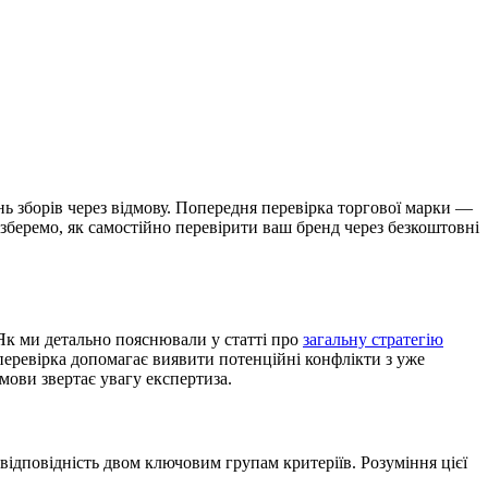
нь зборів через відмову. Попередня перевірка торгової марки —
озберемо, як самостійно перевірити ваш бренд через безкоштовні
 Як ми детально пояснювали у статті про
загальну стратегію
перевірка допомагає виявити потенційні конфлікти з уже
мови звертає увагу експертиза.
 відповідність двом ключовим групам критеріїв. Розуміння цієї