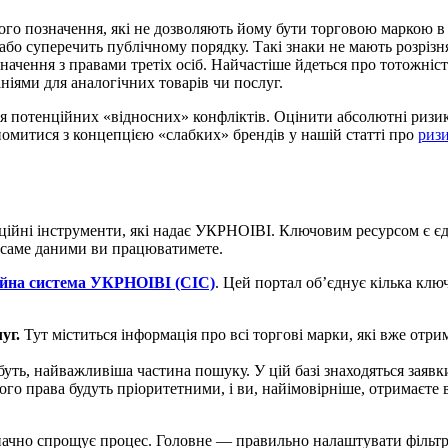
ого позначення, які не дозволяють йому бути торговою маркою в
бо суперечить публічному порядку. Такі знаки не мають розрізня
ачення з правами третіх осіб. Найчастіше йдеться про тотожніст
ніями для аналогічних товарів чи послуг.
потенційних «відносних» конфліктів. Оцінити абсолютні ризики
йомитися з концепцією «слабких» брендів у нашій статті про
риз
фіційні інструменти, які надає УКРНОІВІ. Ключовим ресурсом є є
и саме даними ви працюватимете.
ійна система УКРНОІВІ (СІС)
. Цей портал об’єднує кілька клю
уг.
Тут міститься інформація про всі торгові марки, які вже отр
уть, найважливіша частина пошуку. У цій базі знаходяться заявк
ого права будуть пріоритетними, і ви, найімовірніше, отримаєте
начно спрощує процес. Головне — правильно налаштувати фільтр