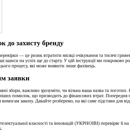
 до захисту бренду
еревірки — це ризик втратити місяці очікування та тисячі гриве
аші шанси на успіх ще до старту. У цій інструкції ми покроково р
цього процесу, які може виявити лише фахівець.
ям заявки
вні збори, важливо зрозуміти, чи вільна ваша назва та логотип.
еніших помилок, що призводить до фінансових втрат. Попередня 
вимогам закону. Давайте розберемо, на які саме підстави для від
телектуальної власності та інновацій (УКРНОІВІ) перевіряє її на
к.