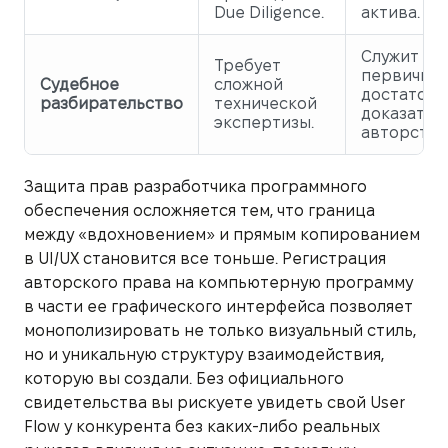
Due Diligence.
актива.
Служит
Требует
первичным
Судебное
сложной
достаточ
разбирательство
технической
доказател
экспертизы.
авторства
Защита прав разработчика программного
обеспечения осложняется тем, что граница
между «вдохновением» и прямым копированием
в UI/UX становится все тоньше. Регистрация
авторского права на компьютерную программу
в части ее графического интерфейса позволяет
монополизировать не только визуальный стиль,
но и уникальную структуру взаимодействия,
которую вы создали. Без официального
свидетельства вы рискуете увидеть свой User
Flow у конкурента без каких-либо реальных