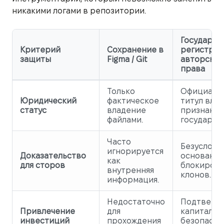
никакими логами в репозитории.
Государст
Критерий
Сохранение в
регистрац
защиты
Figma / Git
авторског
права
Только
Официаль
Юридический
фактическое
титул влад
статус
владение
признанн
файлами.
государст
Часто
Безусловн
игнорируется
Доказательство
основание
как
для сторов
блокиров
внутренняя
клонов.
информация.
Недостаточно
Подтверж
Привлечение
для
капитализ
инвестиций
прохождения
безопасно