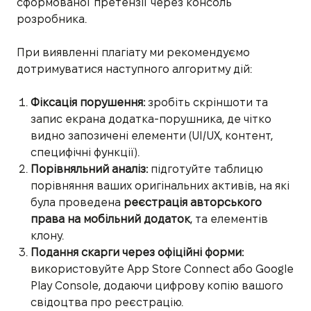
сформованої претензії через консоль
розробника.
При виявленні плагіату ми рекомендуємо
дотримуватися наступного алгоритму дій:
Фіксація порушення:
зробіть скріншоти та
запис екрана додатка-порушника, де чітко
видно запозичені елементи (UI/UX, контент,
специфічні функції).
Порівняльний аналіз:
підготуйте таблицю
порівняння ваших оригінальних активів, на які
була проведена
реєстрація авторського
права на мобільний додаток
, та елементів
клону.
Подання скарги через офіційні форми:
використовуйте App Store Connect або Google
Play Console, додаючи цифрову копію вашого
свідоцтва про реєстрацію.