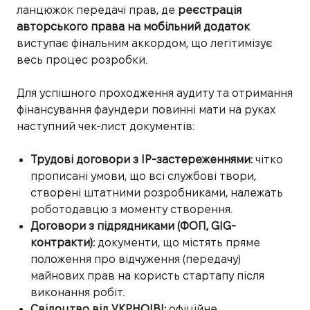
ланцюжок передачі прав, де
реєстрація
авторського права на мобільний додаток
виступає фінальним аккордом, що легітимізує
весь процес розробки.
Для успішного проходження аудиту та отримання
фінансування фаундери повинні мати на руках
наступний чек-лист документів:
Трудові договори з IP-застереженнями:
чітко
прописані умови, що всі службові твори,
створені штатними розробниками, належать
роботодавцю з моменту створення.
Договори з підрядниками (ФОП, GIG-
контракти):
документи, що містять пряме
положення про відчуження (передачу)
майнових прав на користь стартапу після
виконання робіт.
Свідоцтво від УКРНОІВІ:
офіційне