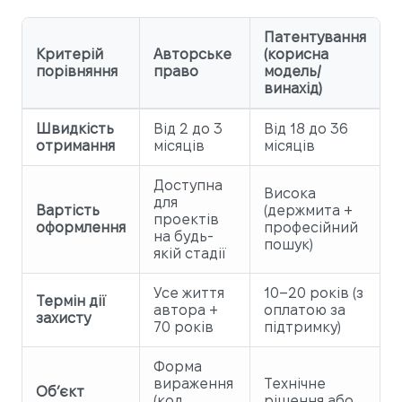
Патентування
Критерій
Авторське
(корисна
порівняння
право
модель/
винахід)
Швидкість
Від 2 до 3
Від 18 до 36
отримання
місяців
місяців
Доступна
Висока
для
Вартість
(держмита +
проектів
оформлення
професійний
на будь-
пошук)
якій стадії
Усе життя
10–20 років (з
Термін дії
автора +
оплатою за
захисту
70 років
підтримку)
Форма
вираження
Технічне
Об’єкт
(код,
рішення або