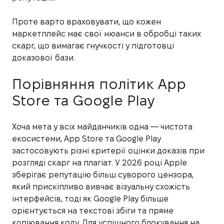
Проте варто враховувати, що кожен
маркетплейс має свої нюанси в обробці таких
скарг, що вимагає гнучкості у підготовці
доказової бази.
Порівняння політик App
Store та Google Play
Хоча мета у всіх майданчиків одна — чистота
екосистеми, App Store та Google Play
застосовують різні критерії оцінки доказів при
розгляді скарг на плагіат. У 2026 році Apple
зберігає репутацію більш суворого цензора,
який прискіпливо вивчає візуальну схожість
інтерфейсів, тоді як Google Play більше
орієнтується на текстові збіги та пряме
копіювання коду. Для успішного блокування на