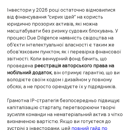
Інвестори у 2026 році остаточно відмовилися
від фінансування “сирих ідей” на користь
юридично прозорих активів, які можна
масштабувати без ризику судових блокувань. У
процесі Due Diligence наявність свідоцтва на
об’єкти інтелектуальної власності є таким же
обов’язковим пунктом, як і перевірка фінансової
звітності. Коли венчурний фонд бачить, що
проведена
реєстрація авторського права на
мобільний додаток
, він отримує гарантію, що ви
володієте своїм кодом і дизайном у повному
обсязі, а не просто орендуєте їх у підрядників.
Грамотна IP-стратегія безпосередньо підвищує
капіталізацію стартапу, перетворюючи творчі
зусилля команди на нематеріальний актив з чітко
визначеною вартістю. Якщо ви готуєтеся до
зустрічі з інвесторами, цей
повний гайд по