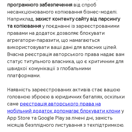
програмного забезпечення
від спроб
несанкціонованого копіювання бізнес-моделі.
Наприклад,
захист контенту сайту від парсингу
та копіювання
у поєднанні із зареєстрованими
правами на додаток дозволяє блокувати
агрегатори-паразити, що намагаються
використовувати ваші дані для власних цілей.
Вчасна реєстрація авторського права надає вам
статус титульного власника, що є критичним для
швидкої комунікації з глобальними
платформами.
Наявність зареєстрованих активів стає вашою
головною зброєю в юридичних баталіях, оскільки
саме
реєстрація авторського права на
мобільний додаток допомагає блокувати клони
у
App Store та Google Play за лічені дні, замість
місяців безплідного листування з техпідтримкою.