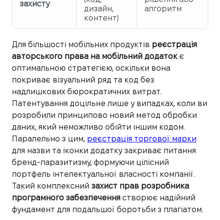
захисту
дизайн,
алгоритм
контент)
Для більшості мобільних продуктів
реєстрація
авторського права на мобільний додаток
є
оптимальною стратегією, оскільки вона
покриває візуальний ряд та код без
надлишкових бюрократичних витрат.
Патентування доцільне лише у випадках, коли ви
розробили принципово новий метод обробки
даних, який неможливо обійти іншим кодом.
Паралельно з цим,
реєстрація торгової марки
для назви та іконки додатку закриває питання
бренд-паразитизму, формуючи цілісний
портфель інтелектуальної власності компанії.
Такий комплексний
захист прав розробника
програмного забезпечення
створює надійний
фундамент для подальшої боротьби з плагіатом.