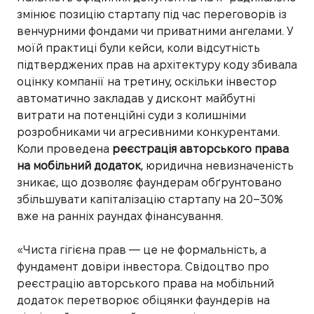
змінює позицію стартапу під час переговорів із
венчурними фондами чи приватними ангелами. У
моїй практиці були кейси, коли відсутність
підтверджених прав на архітектуру коду збивала
оцінку компанії на третину, оскільки інвестор
автоматично закладав у дисконт майбутні
витрати на потенційні суди з колишніми
розробниками чи агресивними конкурентами.
Коли проведена
реєстрація авторського права
на мобільний додаток
, юридична невизначеність
зникає, що дозволяє фаундерам обґрунтовано
збільшувати капіталізацію стартапу на 20–30%
вже на ранніх раундах фінансування.
«Чиста гігієна прав — це не формальність, а
фундамент довіри інвестора. Свідоцтво про
реєстрацію авторського права на мобільний
додаток перетворює обіцянки фаундерів на