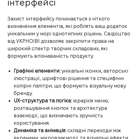
інтерфейсі
Захист інтерфейсу починається з чіткого
визначення елементів, які роблять ваш додаток
унікальним у морі однотипних рішень. Свідоцтво
від УКРНОІВІ дозволяє закріпити права на
широкий спектр творчих складових, які
формують впізнаваність продукту.
Графічні елементи:
унікальні іконки, авторські
ілюстрації, шрифтові рішення та специфічні
колірні палітри, що формують візуальну мову
бренду.
UX-структура та логіка:
ієрархія меню,
розташування кнопок та архітектура
взаємодії, що визначають зручність
користування.
Динаміка та анімація:
складні переходи між
екранами, мікровзаємодії та візуальні ефекти,