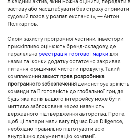
ліквідний актив, який можна оцінити, передати в
заставу або масштабувати без страху отримати
судовий позов у розпал експансії», — Антон
Полікарпов.
Окрім захисту програмної частини, інвестори
прискіпливо оцінюють бренд-складову, де
паралельна
реєстрація торгової марки
для
назви та іконки додатку остаточно закриває
питання юридичної чистоти продукту. Такий
комплексний
захист прав розробника
програмного забезпечення
демонструє зрілість
команди та її готовність до глобальної гри, де
будь-яка копія вашого інтерфейсу може бути
миттєво заблокована через наявність
державного підтвердження авторства. Проте,
щоб ці папери мали вагу під час Due Diligence,
необхідно правильно підготувати всю
внутрішню документацію компанії.