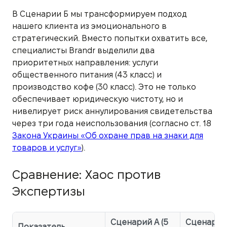
В Сценарии Б мы трансформируем подход
нашего клиента из эмоционального в
стратегический. Вместо попытки охватить все,
специалисты Brandr выделили два
приоритетных направления: услуги
общественного питания (43 класс) и
производство кофе (30 класс). Это не только
обеспечивает юридическую чистоту, но и
нивелирует риск аннулирования свидетельства
через три года неиспользования (согласно ст. 18
Закона Украины «Об охране прав на знаки для
товаров и услуг»
).
Сравнение: Хаос против
Экспертизы
Сценарий А (5
Сценарий 
Показатель