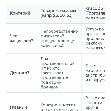
Класс 35
Товарные классы
Критерий
(Торговля и
(напр. 25, 30, 33)
маркетинг)
Услугу по
Непосредственно
организаци
Что
физический
продажи,
защищаем?
продукт (одежду,
рекламу,
кофе, вино).
менеджмент
Для
производителей
Для магазино
и тех, кто
маркетплейс
Для кого?
заказывает
дистрибьют
производство
и шоурумов.
под своим
брендом.
Вы не сможе
запретить
Конкурент может
Главный
другим
открыть магазин с