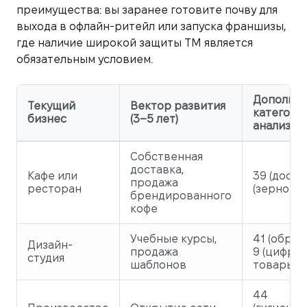
преимущества: вы заранее готовите почву для
выхода в офлайн-ритейл или запуска франшизы,
где наличие широкой защиты ТМ является
обязательным условием.
Дополни
Текущий
Вектор развития
категори
бизнес
(3–5 лет)
анализа
Собственная
доставка,
Кафе или
39 (достав
продажа
ресторан
(зерновой
брендированного
кофе
Учебные курсы,
41 (образ
Дизайн-
продажа
9 (цифро
студия
шаблонов
товары)
44