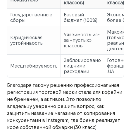
классов)
класса)
Государственные
Базовый
Экономия
сборы
бюджет (100%)
более 60
Максимал
Уязвимость из-
Юридическая
(только
за «пустых»
устойчивость
реальная
классов
деятельно
Заблокировано
Готовност
Масштабируемость
лишними
франшизе
расходами
.UA
Благодаря такому решению профессиональная
регистрация торговой марки стала для кофейни
не бременем, а активом. Это позволило
владельцу уверенно решить вопрос, как
защитить название магазина от копирования
конкурентами в Instagram, где бренд реализует
кофе собственной обжарки (30 класс).