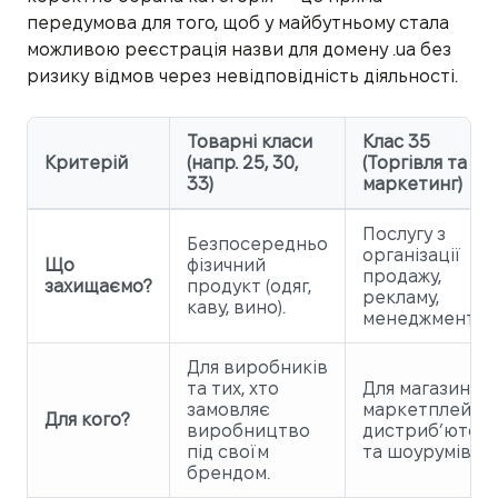
передумова для того, щоб у майбутньому стала
можливою реєстрація назви для домену .ua без
ризику відмов через невідповідність діяльності.
Товарні класи
Клас 35
Критерій
(напр. 25, 30,
(Торгівля та
33)
маркетинг)
Послугу з
Безпосередньо
організації
Що
фізичний
продажу,
захищаємо?
продукт (одяг,
рекламу,
каву, вино).
менеджмент.
Для виробників
та тих, хто
Для магазинів,
замовляє
маркетплейсів
Для кого?
виробництво
дистриб’юторі
під своїм
та шоурумів.
брендом.