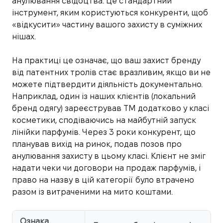
анулювання свідоцтва. Це стандартний
інструмент, яким користуються конкуренти, щоб
«відкусити» частину вашого захисту в суміжних
нішах.
На практиці це означає, що ваш захист бренду
від патентних тролів стає вразливим, якщо ви не
можете підтвердити діяльність документально.
Наприклад, один із наших клієнтів (локальний
бренд одягу) зареєстрував ТМ додатково у класі
косметики, сподіваючись на майбутній запуск
лінійки парфумів. Через 3 роки конкурент, що
планував вихід на ринок, подав позов про
анулювання захисту в цьому класі. Клієнт не зміг
надати чеки чи договори на продаж парфумів, і
право на назву в цій категорії було втрачено
разом із витраченими на мито коштами.
Ознака