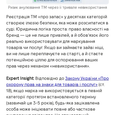
Ризик анулювання ТМ через її тривале невикористання
Реєстрація ТМ «про запас» у десятках категорій
створює ілюзію безпеки, яка може розсипатися в
суді. Юридична логіка проста: право власності на
бренд — це не лише привілей, а й обов’язок його
реально використовувати для маркування
товарів чи послуг. Якщо ви займаєте зайві ніші,
ви не лише переплачуєте на старті, а й стаєте
потенційною ціллю для оспорювання ваших
прав через механізм «невикористання».
Expert Insight:
Відповідно до
Закону України «Про
охорону прав на знаки для товарів і послуг»
(ст.
18), якщо марка не використовується в певній
категорії протягом встановленого терміну
(зазвичай це 3-5 років), будь-яка зацікавлена
особа може ініціювати повне або часткове