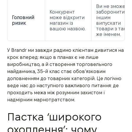
Ви не зможете
Конкурент
заборонити
Головний
може відкрити
іншим
ризик
магазин із
випускати
вашою назвою.
товари з таки
же іменем.
У Brandr ми завжди радимо клієнтам дивитися на
крок вперед: якщо в планах є не лише
виробництво, а й створення торговельного
майданчика, 35-й клас стає обов’язковим
доповненням до товарних категорій. Це логічно
веде нас до наступного важливого питання: де
проходить межа між розумним захистом і
надмірним марнотратством.
Пастка ‘широкого
охоплення’: чому