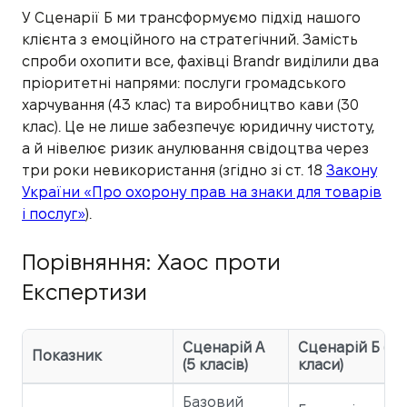
У Сценарії Б ми трансформуємо підхід нашого
клієнта з емоційного на стратегічний. Замість
спроби охопити все, фахівці Brandr виділили два
пріоритетні напрями: послуги громадського
харчування (43 клас) та виробництво кави (30
клас). Це не лише забезпечує юридичну чистоту,
а й нівелює ризик анулювання свідоцтва через
три роки невикористання (згідно зі ст. 18
Закону
України «Про охорону прав на знаки для товарів
і послуг»
).
Порівняння: Хаос проти
Експертизи
Сценарій А
Сценарій Б (2
Показник
(5 класів)
класи)
Базовий