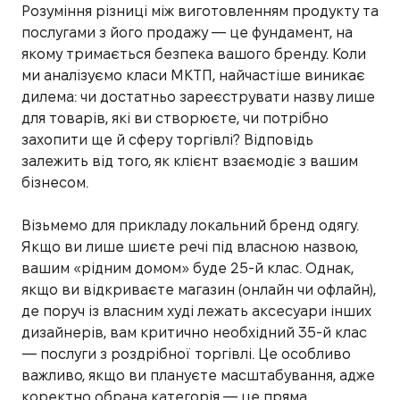
Розуміння різниці між виготовленням продукту та
послугами з його продажу — це фундамент, на
якому тримається безпека вашого бренду. Коли
ми аналізуємо класи МКТП, найчастіше виникає
дилема: чи достатньо зареєструвати назву лише
для товарів, які ви створюєте, чи потрібно
захопити ще й сферу торгівлі? Відповідь
залежить від того, як клієнт взаємодіє з вашим
бізнесом.
Візьмемо для прикладу локальний бренд одягу.
Якщо ви лише шиєте речі під власною назвою,
вашим «рідним домом» буде 25-й клас. Однак,
якщо ви відкриваєте магазин (онлайн чи офлайн),
де поруч із власним худі лежать аксесуари інших
дизайнерів, вам критично необхідний 35-й клас
— послуги з роздрібної торгівлі. Це особливо
важливо, якщо ви плануєте масштабування, адже
коректно обрана категорія — це пряма