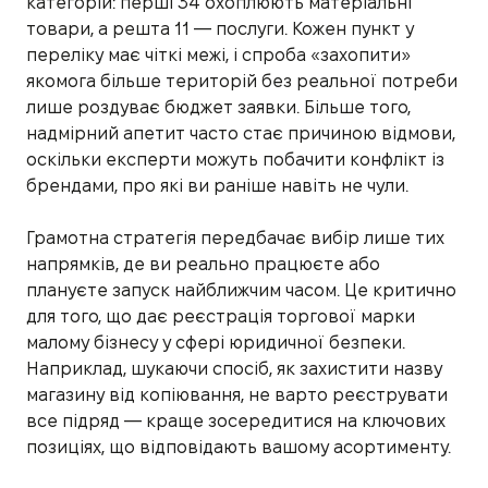
категорій: перші 34 охоплюють матеріальні
товари, а решта 11 — послуги. Кожен пункт у
переліку має чіткі межі, і спроба «захопити»
якомога більше територій без реальної потреби
лише роздуває бюджет заявки. Більше того,
надмірний апетит часто стає причиною відмови,
оскільки експерти можуть побачити конфлікт із
брендами, про які ви раніше навіть не чули.
Грамотна стратегія передбачає вибір лише тих
напрямків, де ви реально працюєте або
плануєте запуск найближчим часом. Це критично
для того, що дає реєстрація торгової марки
малому бізнесу у сфері юридичної безпеки.
Наприклад, шукаючи спосіб, як захистити назву
магазину від копіювання, не варто реєструвати
все підряд — краще зосередитися на ключових
позиціях, що відповідають вашому асортименту.