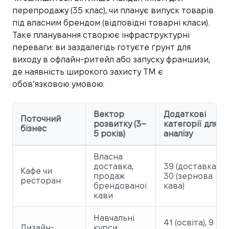
перепродажу (35 клас), чи планує випуск товарів
під власним брендом (відповідні товарні класи).
Таке планування створює інфраструктурні
переваги: ви заздалегідь готуєте ґрунт для
виходу в офлайн-ритейл або запуску франшизи,
де наявність широкого захисту ТМ є
обов’язковою умовою.
Вектор
Додаткові
Поточний
розвитку (3–
категорії для
бізнес
5 років)
аналізу
Власна
доставка,
39 (доставка),
Кафе чи
продаж
30 (зернова
ресторан
брендованої
кава)
кави
Навчальні
41 (освіта), 9
Дизайн-
курси,