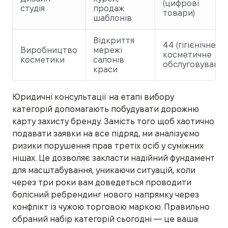
(цифрові
студія
продаж
товари)
шаблонів
Відкриття
44 (гігієнічне та
Виробництво
мережі
косметичне
косметики
салонів
обслуговування
краси
Юридичні консультації на етапі вибору
категорій допомагають побудувати дорожню
карту захисту бренду. Замість того щоб хаотично
подавати заявки на все підряд, ми аналізуємо
ризики порушення прав третіх осіб у суміжних
нішах. Це дозволяє закласти надійний фундамент
для масштабування, уникаючи ситуацій, коли
через три роки вам доведеться проводити
болісний ребрендинг нового напрямку через
конфлікт із чужою торговою маркою. Правильно
обраний набір категорій сьогодні — це ваша