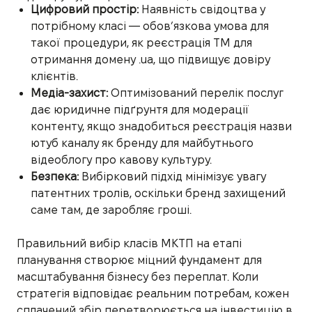
Цифровий простір:
Наявність свідоцтва у
потрібному класі — обов’язкова умова для
такої процедури, як реєстрація ТМ для
отримання домену .ua, що підвищує довіру
клієнтів.
Медіа-захист:
Оптимізований перелік послуг
дає юридичне підґрунтя для модерації
контенту, якщо знадобиться реєстрація назви
ютуб каналу як бренду для майбутнього
відеоблогу про кавову культуру.
Безпека:
Вибірковий підхід мінімізує увагу
патентних тролів, оскільки бренд захищений
саме там, де заробляє гроші.
Правильний вибір класів МКТП на етапі
планування створює міцний фундамент для
масштабування бізнесу без переплат. Коли
стратегія відповідає реальним потребам, кожен
сплачений збір перетворюється на інвестицію в