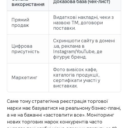
Доказова база (чек-лист)
використання
Видаткові накладні, чеки з
Прямий
назвою ТМ, договори
продаж
поставки.
Скриншоти сайту в домені
Цифрова
.ua, реклама в
присутність
Instagram/YouTube, де
фігурує бренд.
Фото вивісок кафе,
каталогів продукції,
Маркетинг
сертифікати участі у
виставках.
Саме тому стратегічна реєстрація торгової
марки має базуватися на реальному бізнес-плані,
а не на бажанні «застовпити все». Моніторинг
нових торгових марок конкурентів часто