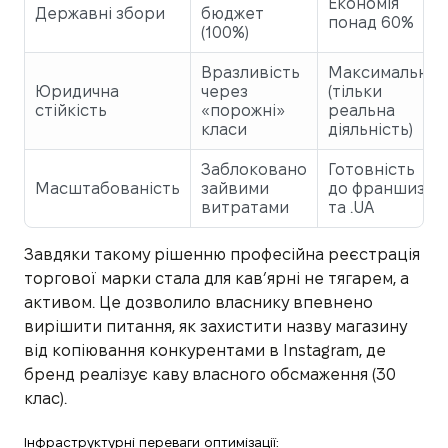
Економія
Державні збори
бюджет
понад 60%
(100%)
Вразливість
Максимальна
Юридична
через
(тільки
стійкість
«порожні»
реальна
класи
діяльність)
Заблоковано
Готовність
Масштабованість
зайвими
до франшизи
витратами
та .UA
Завдяки такому рішенню професійна реєстрація
торгової марки стала для кав’ярні не тягарем, а
активом. Це дозволило власнику впевнено
вирішити питання, як захистити назву магазину
від копіювання конкурентами в Instagram, де
бренд реалізує каву власного обсмаження (30
клас).
Інфраструктурні переваги оптимізації: