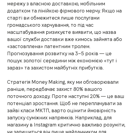
мережу з власною доставкою, мобільним
додатком та лінійкою фірмового мерчу. Якщо на
старті ви обмежитеся лише послугами
громадського харчування, то під час
масштабування ризикуєте виявити, що назва
вашої служби доставки вже кимось зайнята або
«застовплена» патентним тролем.
Прогнозування розвитку на 3–5 років — це
пошук золотої середини між економією «тут і
зараз» та захистом майбутніх прибутків.
Стратегія Money Making, яку ми обговорювали
раніше, передбачає захист 80% вашого
поточного доходу. Проте наступні 20% — це ваш
потенціал зростання. Щоб не переплачувати за
зайві класи МКТП, варто оцінити ймовірність
запуску суміжних напрямків. Наприклад, для
магазину в Instagram критично важливо розуміти,
чи залишиться він лише майданчиком для