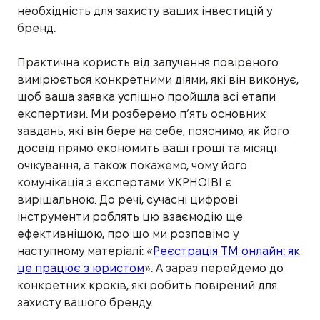
необхідність для захисту ваших інвестицій у
бренд.
Практична користь від залучення повіреного
вимірюється конкретними діями, які він виконує,
щоб ваша заявка успішно пройшла всі етапи
експертизи. Ми розберемо п’ять основних
завдань, які він бере на себе, пояснимо, як його
досвід прямо економить ваші гроші та місяці
очікування, а також покажемо, чому його
комунікація з експертами УКРНОІВІ є
вирішальною. До речі, сучасні цифрові
інструменти роблять цю взаємодію ще
ефективнішою, про що ми розповімо у
наступному матеріалі: «
Реєстрація ТМ онлайн: як
це працює з юристом
». А зараз перейдемо до
конкретних кроків, які робить повірений для
захисту вашого бренду.