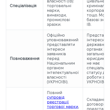
власності (ІВ):
цивільне,
Спеціалізація
торговельні
кримінальн
марки,
корпорати
винаходи,
тощо. Може
промислові
базові знан
зразки.
ІВ.
Офіційно
Представл
уповноважений
інтереси в 
представляти
державних
інтереси
органах
заявників
загальної
Повноваження
перед
юрисдикції,
Національним
не має
органом
спеціально
інтелектуальної
статусу для
власності
роботи з
(УКРНОІВІ).
УКРНОІВІ.
Повний
супровід
Складання
реєстрації
договорів,
торгової марки
,
представн