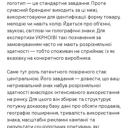
логотип — це стандартне завдання. Проте
сучасний брендинг виходить за ці межі,
використовуючи для ідентифікації форму товару,
мелодію чи навіть колір. Йдеться про об’ємні,
звукові, світлові чи голографічні знаки. Для
експертизи УКРНОІВІ такі позначення за
замовчуванням часто не мають розрізняльної
здатності — тобто споживач не сприймає їх як
вказівку на конкретного виробника.
Саме тут роль патентного повіреного стає
центральною. Його завдання — довести, що ваш
нетривіальний знак набув розрізняльної
здатності внаслідок інтенсивного використання
на ринку. Для цього він збирає та структурує
потужну доказову базу: дані про обсяги продажів,
географію поширення, тривалість використання
знака, масштабні рекламні кампанії та
результати соціологічних опитувань, які