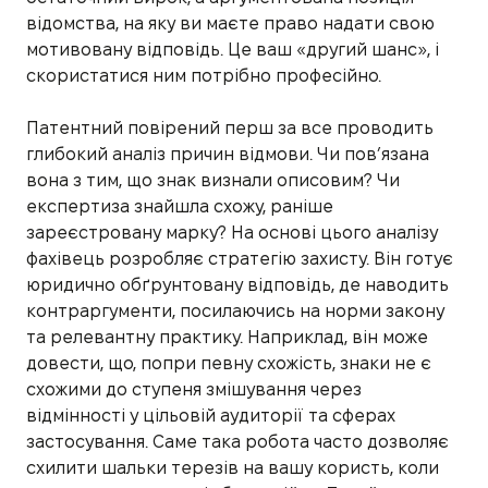
відомства, на яку ви маєте право надати свою
мотивовану відповідь. Це ваш «другий шанс», і
скористатися ним потрібно професійно.
Патентний повірений перш за все проводить
глибокий аналіз причин відмови. Чи пов’язана
вона з тим, що знак визнали описовим? Чи
експертиза знайшла схожу, раніше
зареєстровану марку? На основі цього аналізу
фахівець розробляє стратегію захисту. Він готує
юридично обґрунтовану відповідь, де наводить
контраргументи, посилаючись на норми закону
та релевантну практику. Наприклад, він може
довести, що, попри певну схожість, знаки не є
схожими до ступеня змішування через
відмінності у цільовій аудиторії та сферах
застосування. Саме така робота часто дозволяє
схилити шальки терезів на вашу користь, коли