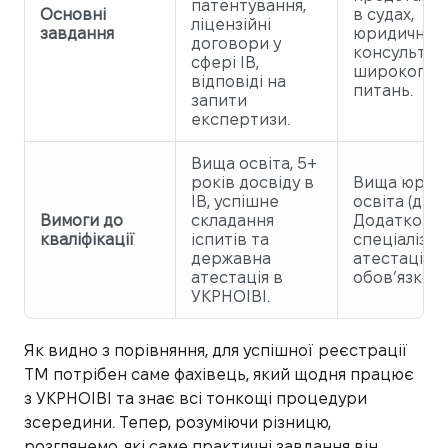
патентування,
Основні
в судах,
ліцензійні
завдання
юридичні
договори у
консультаці
сфері ІВ,
широкого к
відповіді на
питань.
запити
експертизи.
Вища освіта, 5+
років досвіду в
Вища юрид
ІВ, успішне
освіта (дипл
Вимоги до
складання
Додаткова
кваліфікації
іспитів та
спеціалізац
державна
атестація н
атестація в
обов’язков
УКРНОІВІ.
Як видно з порівняння, для успішної реєстрації
ТМ потрібен саме фахівець, який щодня працює
з УКРНОІВІ та знає всі тонкощі процедури
зсередини. Тепер, розуміючи різницю,
розглянемо, які саме практичні завдання він