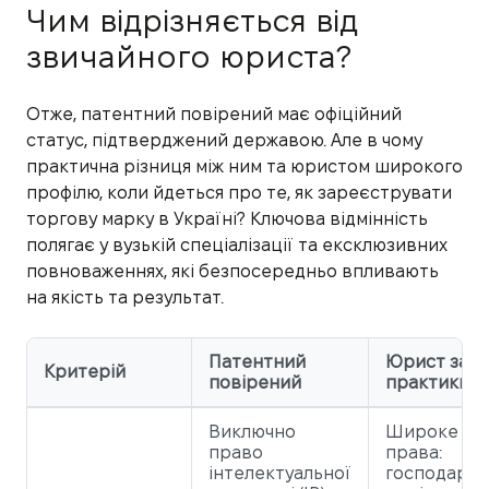
Чим відрізняється від
звичайного юриста?
Отже, патентний повірений має офіційний
статус, підтверджений державою. Але в чому
практична різниця між ним та юристом широкого
профілю, коли йдеться про те, як зареєструвати
торгову марку в Україні? Ключова відмінність
полягає у вузькій спеціалізації та ексклюзивних
повноваженнях, які безпосередньо впливають
на якість та результат.
Патентний
Юрист зага
Критерій
повірений
практики
Виключно
Широке по
право
права:
інтелектуальної
господарсь