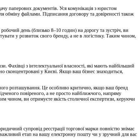
едачу паперових документів. Уся комунікація з юристом
для обміну файлами. Підписання договору та довіреності також
робочий день (близько 8–10 годин) на дорогу та зустріч, ви
тувати у розвиток свого бренду, а не в логістику. Таким чином,
и. Фахівці з інтелектуальної власності, які мають найбільший
о сконцентровані у Києві. Якщо ваш бізнес знаходиться,
чного розташування. Це особливо критично, якщо ваш бренд
свідченого повіреного, а не просто найближчого, напряму
им чином, ви отримуєте якість столичної експертизи, керуючи
ридичний супровід реєстрації торгової марки повністю знімає
н важливий етап на вашу електронну пошту чи у зручний для вас