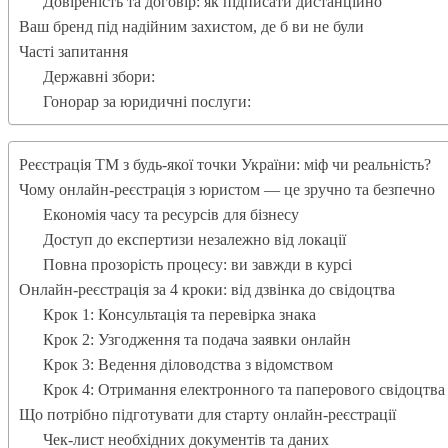
Довіреність та договір: як підписати дистанційно
Ваш бренд під надійним захистом, де б ви не були
Часті запитання
Державні збори:
Гонорар за юридичні послуги:
Реєстрація ТМ з будь-якої точки України: міф чи реальність?
Чому онлайн-реєстрація з юристом — це зручно та безпечно
Економія часу та ресурсів для бізнесу
Доступ до експертизи незалежно від локації
Повна прозорість процесу: ви завжди в курсі
Онлайн-реєстрація за 4 кроки: від дзвінка до свідоцтва
Крок 1: Консультація та перевірка знака
Крок 2: Узгодження та подача заявки онлайн
Крок 3: Ведення діловодства з відомством
Крок 4: Отримання електронного та паперового свідоцтва
Що потрібно підготувати для старту онлайн-реєстрації
Чек-лист необхідних документів та даних