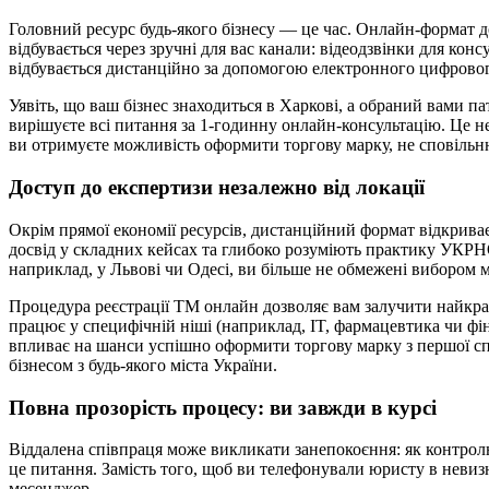
Головний ресурс будь-якого бізнесу — це час. Онлайн-формат до
відбувається через зручні для вас канали: відеодзвінки для ко
відбувається дистанційно за допомогою електронного цифрово
Уявіть, що ваш бізнес знаходиться в Харкові, а обраний вами п
вирішуєте всі питання за 1-годинну онлайн-консультацію. Це не 
ви отримуєте можливість оформити торгову марку, не сповільн
Доступ до експертизи незалежно від локації
Окрім прямої економії ресурсів, дистанційний формат відкрива
досвід у складних кейсах та глибоко розуміють практику УКРНО
наприклад, у Львові чи Одесі, ви більше не обмежені вибором 
Процедура реєстрації ТМ онлайн дозволяє вам залучити найкра
працює у специфічній ніші (наприклад, IT, фармацевтика чи фін
впливає на шанси успішно оформити торгову марку з першої сп
бізнесом з будь-якого міста України.
Повна прозорість процесу: ви завжди в курсі
Віддалена співпраця може викликати занепокоєння: як контрол
це питання. Замість того, щоб ви телефонували юристу в невиз
месенджер.