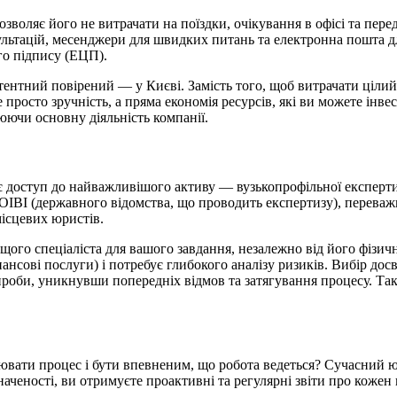
зволяє його не витрачати на поїздки, очікування в офісі та пер
нсультацій, месенджери для швидких питань та електронна пошта 
го підпису (ЕЦП).
атентний повірений — у Києві. Замість того, щоб витрачати цілий 
просто зручність, а пряма економія ресурсів, які ви можете інвес
юючи основну діяльність компанії.
є доступ до найважливішого активу — вузькопрофільної експертиз
ІВІ (державного відомства, що проводить експертизу), переважн
місцевих юристів.
щого спеціаліста для вашого завдання, незалежно від його фізи
ансові послуги) і потребує глибокого аналізу ризиків. Вибір до
роби, уникнувши попередніх відмов та затягування процесу. Так
ювати процес і бути впевненим, що робота ведеться? Сучасний ю
наченості, ви отримуєте проактивні та регулярні звіти про коже