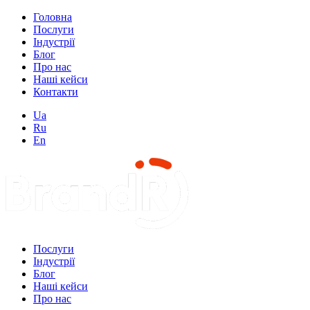
Головна
Послуги
Індустрії
Блог
Про нас
Наші кейси
Контакти
Ua
Ru
En
Послуги
Індустрії
Блог
Наші кейси
Про нас