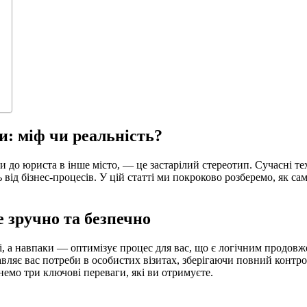
и: міф чи реальність?
ати до юриста в інше місто, — це застарілий стереотип. Сучасні
 від бізнес-процесів. У цій статті ми покроково розберемо, як с
 зручно та безпечно
 а навпаки — оптимізує процес для вас, що є логічним продовже
авляє вас потреби в особистих візитах, зберігаючи повний контр
емо три ключові переваги, які ви отримуєте.