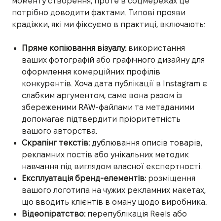
моменту створення, проте в соцмережах це
потрібно доводити фактами. Типові прояви
крадіжки, які ми фіксуємо в практиці, включають:
Пряме копіювання візуалу:
використання
ваших фотографій або графічного дизайну для
оформлення комерційних профілів
конкурентів. Хоча дата публікації в Instagram є
слабким аргументом, саме вона разом із
збереженими RAW-файлами та метаданими
допомагає підтвердити пріоритетність
вашого авторства.
Скрапінг текстів:
дублювання описів товарів,
рекламних постів або унікальних методик
навчання під виглядом власної експертності.
Експлуатація бренд-елементів:
розміщення
вашого логотипа на чужих рекламних макетах,
що вводить клієнтів в оману щодо виробника.
Відеопіратство:
перепублікація Reels або