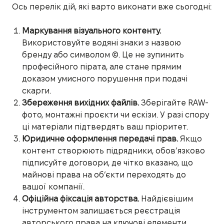
Ось перелік дій, які варто виконати вже сьогодні:
Маркування візуального контенту.
Використовуйте водяні знаки з назвою
бренду або символом ©. Це не зупинить
професійного пірата, але стане прямим
доказом умисного порушення при подачі
скарги.
Збереження вихідних файлів.
Зберігайте RAW-
фото, монтажні проєкти чи ескізи. У разі спору
ці матеріали підтвердять ваш пріоритет.
Юридичне оформлення передачі прав.
Якщо
контент створюють підрядники, обов’язково
підписуйте договори, де чітко вказано, що
майнові права на об’єкти переходять до
вашої компанії.
Офіційна фіксація авторства.
Найдієвішим
інструментом залишається реєстрація
авторського права на ключові елементи