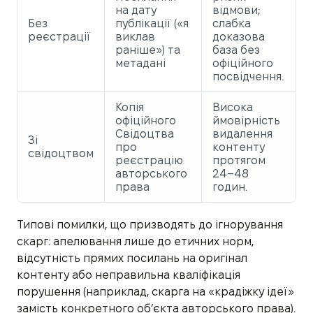
на дату
відмови;
Без
публікації («я
слабка
реєстрації
виклав
доказова
раніше») та
база без
метадані
офіційного
посвідчення.
Копія
Висока
офіційного
ймовірність
Свідоцтва
видалення
Зі
про
контенту
свідоцтвом
реєстрацію
протягом
авторського
24–48
права
годин.
Типові помилки, що призводять до ігнорування
скарг: апелювання лише до етичних норм,
відсутність прямих посилань на оригінал
контенту або неправильна кваліфікація
порушення (наприклад, скарга на «крадіжку ідеї»
замість конкретного об’єкта авторського права).