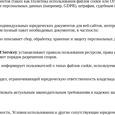
нтов (таких как Политика использования файлов cookie или Отка
те персональных данных (например, GDPR), штрафам, судебным
индивидуальных юридических документов для веб-сайтов, инте
м полный пакет необходимых документов, в частности:
о описывает сбор, обработку, хранение и защиту персональных д
 Service):
устанавливают правила пользования ресурсом, права 
яют порядок разрешения споров.
:
информирует пользователей о типах файлов cookie, используемы
здел, ограничивающий юридическую ответственность владельца с
ствовать актуальным законодательным требованиям и надежно з
ости, Условия использования и другие сопутствующие юридиче