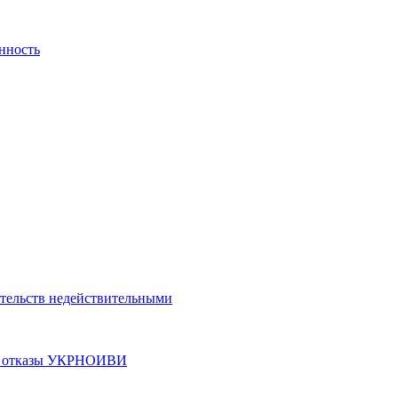
нность
етельств недействительными
ные отказы УКРНОИВИ