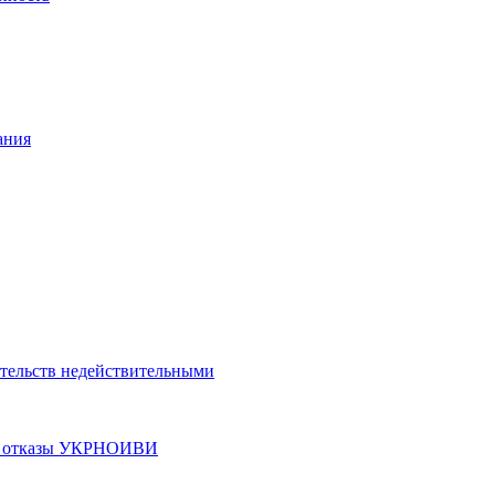
ания
етельств недействительными
ные отказы УКРНОИВИ