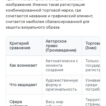
изображения. Именно такая регистрация
комбинированной торговой марки, где
сочетаются название и графический элемент,
считается наиболее сбалансированной для
защиты визуального образа.
Авторское
Критерий
Торговая 
право
сравнения
(Знак)
(Произведение)
Автоматически с
Только по
Как возникает
момента
государст
создания
регистра
Художественную
Узнаваемо
Что защищает
форму и
среди
оригинальность
потребит
Территор
Сфера
Весь мир
страны, гд