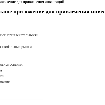
риложение для привлечения инвестиций
льное приложение для привлечения инве
нной привлекательности
а глобальные рынки
инансирования
ра
лей
ования