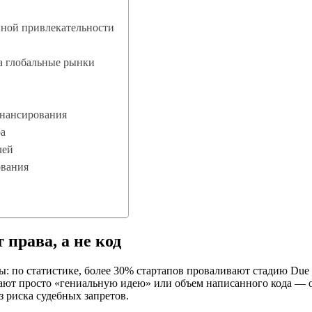
нной привлекательности
а глобальные рынки
инансирования
ра
лей
ования
 права, а не код
 по статистике, более 30% стартапов проваливают стадию Due D
пают просто «гениальную идею» или объем написанного кода —
з риска судебных запретов.