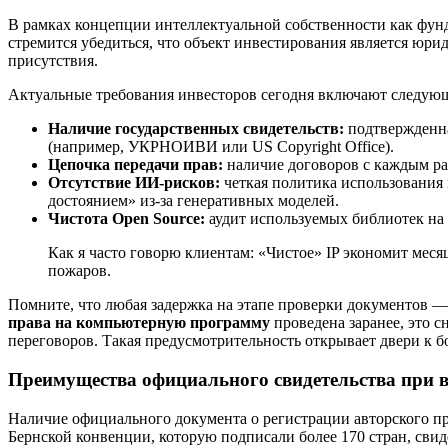
В рамках концепции интеллектуальной собственности как фунд
стремится убедиться, что объект инвестирования является юр
присутствия.
Актуальные требования инвесторов сегодня включают следую
Наличие государственных свидетельств:
подтвержденна
(например, УКРНОИВИ или US Copyright Office).
Цепочка передачи прав:
наличие договоров с каждым ра
Отсутствие ИИ-рисков:
четкая политика использования 
достоянием» из-за генеративных моделей.
Чистота Open Source:
аудит используемых библиотек на 
Как я часто говорю клиентам: «Чистое» IP экономит меся
пожаров.
Помните, что любая задержка на этапе проверки документов —
права на компьютерную программу
проведена заранее, это 
переговоров. Такая предусмотрительность открывает двери к
Преимущества официального свидетельства при 
Наличие официального документа о регистрации авторского пр
Бернской конвенции, которую подписали более 170 стран, сви