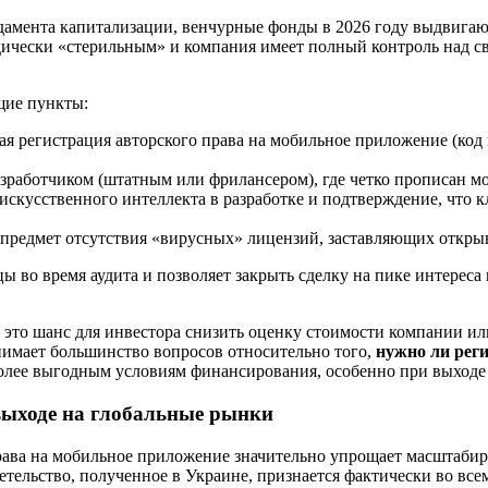
амента капитализации, венчурные фонды в 2026 году выдвигают
идически «стерильным» и компания имеет полный контроль над 
щие пункты:
я регистрация авторского права на мобильное приложение (код
зработчиком (штатным или фрилансером), где четко прописан мо
искусственного интеллекта в разработке и подтверждение, что
предмет отсутствия «вирусных» лицензий, заставляющих открыв
цы во время аудита и позволяет закрыть сделку на пике интереса
 это шанс для инвестора снизить оценку стоимости компании ил
снимает большинство вопросов относительно того,
нужно ли реги
 более выгодным условиям финансирования, особенно при выход
выходе на глобальные рынки
ава на мобильное приложение значительно упрощает масштабиро
детельство, полученное в Украине, признается фактически во в