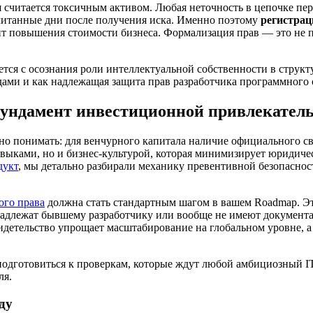
считается токсичным активом. Любая неточность в цепочке перед
считанные дни после получения иска. Именно поэтому
регистрац
т повышения стоимости бизнеса. Формализация прав — это не пр
ается с осознания роли интеллектуальной собственности в струк
ами и как надлежащая защита прав разработчика программного о
фундамент инвестиционной привлекател
о понимать: для венчурного капитала наличие официального сви
авыками, но и бизнес-культурой, которая минимизирует юридичес
дукт
, мы детально разбирали механику превентивной безопаснос
ого права
должна стать стандартным шагом в вашем Roadmap. Это
адлежат бывшему разработчику или вообще не имеют документа
детельство упрощает масштабирование на глобальном уровне, а
одготовиться к проверкам, которые ждут любой амбициозный IT
ля.
ду