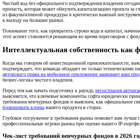
Чистый код без официального подтверждения владения сегодня 
пропасть, которая может обнулить капитализацию проекта за 
из факультативной процедуры в критически важный инструмен
к выходу на большие рынки.
Понимание того, как превратить строки кода в капитал, начин
этот аспект становится решающим во время переговоров с фонд
Интеллектуальная собственность как 
Когда мы говорим об инвестиционной привлекательности, важн
подтверждает, что команда обладает не только техническими н
авторского права на мобильное приложение защищает ваш про
бизнес-логика чистого владения.
Перед тем как начать подготовку к раунду,
регистрация авторск
выясняется, что ключевые компоненты софта юридически прин
требования венчурных фондов и выясним, как официальное сви
блокировать клоны
вашего продукта в сторах.
Глубокое погружение в требования рынка поможет вам лучше п
профессиональные игроки рынка при оценке вашего IP-портфе
Чек-лист требований венчурных фондов в 2026 го