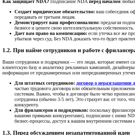
Как защищает NDA?
Подписание NDA
перед началом
любых 
Создает юридическое обязательство:
ваш собеседник оф
передавать ее третьим лицам.
Демонстрирует ваш профессионализм:
предлагая подпи
бизнесе и цените свою интеллектуальную собственность.
Дает вам право на компенсацию:
если утечка все же пр
убытков через суд. Без NDA доказать что-то будет практ
1.2. При найме сотрудников и работе с фрилансе
Ваши сотрудники и подрядчики — это люди, которые имеют са
клиентскую базу и аналитику рекламных кампаний, дизайнеры
информации от преднамеренных или непреднамеренных утечек 
Для штатных сотрудников:
договор о неразглашении 
частью трудового договора или обязательным приложение
системам. Важно, чтобы в договоре было четко прописан
сотрудника (обычно 3-5 лет). Это страхует вас от того,
конкуренту.
Для фрилансеров и подрядчиков:
поскольку фрилансеры
вашими прямыми конкурентами), подписание с ними NDA 
бизнес-процессы, доступ к вашим внутренним системам и
1.3. Перед обсуждением незапатентованной идеи