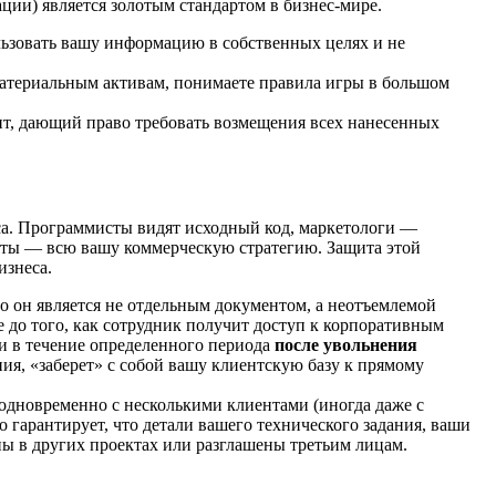
ии) является золотым стандартом в бизнес-мире.
льзовать вашу информацию в собственных целях и не
материальным активам, понимаете правила игры в большом
мент, дающий право требовать возмещения всех нанесенных
са. Программисты видят исходный код, маркетологи —
сты — всю вашу коммерческую стратегию. Защита этой
изнеса.
о он является не отдельным документом, а неотъемлемой
 до того, как сотрудник получит доступ к корпоративным
 и в течение определенного периода
после увольнения
ния, «заберет» с собой вашу клиентскую базу к прямому
одновременно с несколькими клиентами (иногда даже с
гарантирует, что детали вашего технического задания, ваши
ны в других проектах или разглашены третьим лицам.