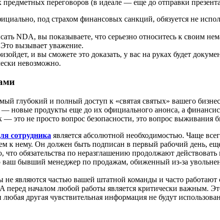
предметных переговоров (в идеале — еще до отправки презентац
ициально, под страхом финансовых санкций, обязуется не испо
сать NDA, вы показываете, что серьезно относитесь к своим не
 Это вызывает уважение.
оизойдет, и вы сможете это доказать, у вас на руках будет доку
ически невозможно.
рами
мый глубокий и полный доступ к «святая святых» вашего бизне
 — новые продукты еще до их официального анонса, а финанси
— это не просто вопрос безопасности, это вопрос выживания б
для сотрудника
является абсолютной необходимостью. Чаще всег
м к нему. Он должен быть подписан в первый рабочий день, еще
о, что обязательства по неразглашению продолжают действовать
 что ваш бывший менеджер по продажам, обиженный из-за увольне
 не являются частью вашей штатной команды и часто работают 
перед началом любой работы является критически важным. Это 
 любая другая чувствительная информация не будут использова