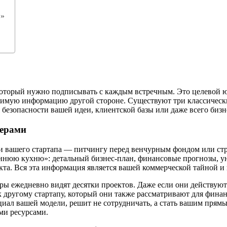
и»
который нужно подписывать с каждым встречным. Это целевой ю
имую информацию другой стороне. Существуют три классически
 безопасности вашей идеи, клиентской базы или даже всего бизн
нерами
зни вашего стартапа — питчингу перед венчурным фондом или ст
еннюю кухню»: детальный бизнес-план, финансовые прогнозы, у
кта. Вся эта информация является вашей коммерческой тайной 
 ежедневно видят десятки проектов. Даже если они действуют 
к другому стартапу, который они также рассматривают для фина
нциал вашей модели, решит не сотрудничать, а стать вашим прям
ми ресурсами.