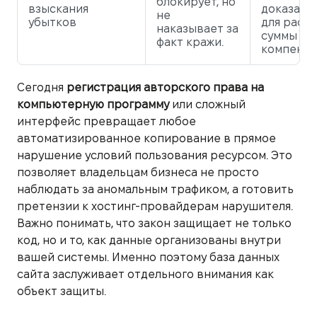
блокирует, но
взыскания
доказате
не
убытков
для расче
наказывает за
суммы
факт кражи.
компенса
Сегодня
регистрация авторского права на
компьютерную программу
или сложный
интерфейс превращает любое
автоматизированное копирование в прямое
нарушение условий пользования ресурсом. Это
позволяет владельцам бизнеса не просто
наблюдать за аномальным трафиком, а готовить
претензии к хостинг-провайдерам нарушителя.
Важно понимать, что закон защищает не только
код, но и то, как данные организованы внутри
вашей системы. Именно поэтому база данных
сайта заслуживает отдельного внимания как
объект защиты.