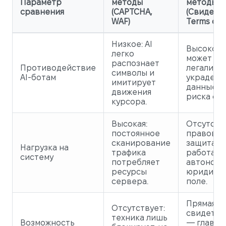
Параметр
методы
методы
сравнения
(CAPTCHA,
(Свидете
WAF)
Terms of 
Низкое: AI
Высокое: 
легко
может
распознает
Противодействие
легализо
символы и
AI-ботам
украден
имитирует
данные б
движения
риска суд
курсора.
Высокая:
Отсутств
постоянное
правовая
сканирование
защита
Нагрузка на
трафика
работает
систему
потребляет
автономн
ресурсы
юридиче
сервера.
поле.
Прямая:
Отсутствует:
свидетел
техника лишь
Возможность
— главно