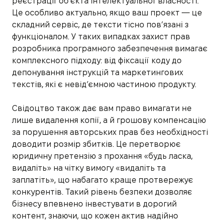
реєстрації об’єкта інтелектуальної власності.
Це особливо актуально, якщо ваш проект — це
складний сервіс, де тексти тісно пов’язані з
функціоналом. У таких випадках захист прав
розробника програмного забезпечення вимагає
комплексного підходу: від фіксації коду до
депонування інструкцій та маркетингових
текстів, які є невід’ємною частиною продукту.
Свідоцтво також дає вам право вимагати не
лише видалення копії, а й грошову компенсацію
за порушення авторських прав без необхідності
доводити розмір збитків. Це перетворює
юридичну претензію з прохання «будь ласка,
видаліть» на чітку вимогу «видаліть та
заплатіть», що набагато краще протвережує
конкурентів. Такий рівень безпеки дозволяє
бізнесу впевнено інвестувати в дорогий
контент, знаючи, що кожен актив надійно