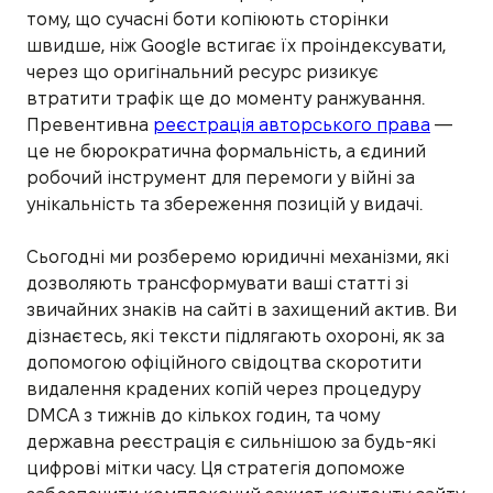
тому, що сучасні боти копіюють сторінки
швидше, ніж Google встигає їх проіндексувати,
через що оригінальний ресурс ризикує
втратити трафік ще до моменту ранжування.
Превентивна
реєстрація авторського права
—
це не бюрократична формальність, а єдиний
робочий інструмент для перемоги у війні за
унікальність та збереження позицій у видачі.
Сьогодні ми розберемо юридичні механізми, які
дозволяють трансформувати ваші статті зі
звичайних знаків на сайті в захищений актив. Ви
дізнаєтесь, які тексти підлягають охороні, як за
допомогою офіційного свідоцтва скоротити
видалення крадених копій через процедуру
DMCA з тижнів до кількох годин, та чому
державна реєстрація є сильнішою за будь-які
цифрові мітки часу. Ця стратегія допоможе