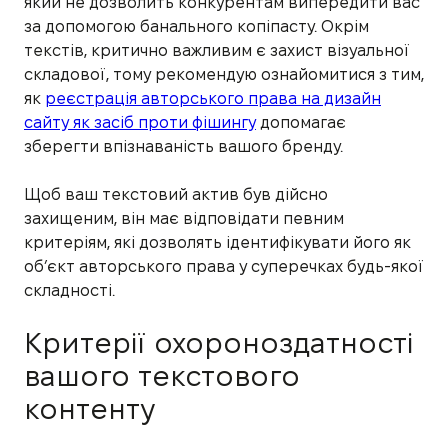
який не дозволить конкурентам випередити вас
за допомогою банального копіпасту. Окрім
текстів, критично важливим є захист візуальної
складової, тому рекомендую ознайомитися з тим,
як
реєстрація авторського права на дизайн
сайту як засіб проти фішингу
допомагає
зберегти впізнаваність вашого бренду.
Щоб ваш текстовий актив був дійсно
захищеним, він має відповідати певним
критеріям, які дозволять ідентифікувати його як
об’єкт авторського права у суперечках будь-якої
складності.
Критерії охороноздатності
вашого текстового
контенту