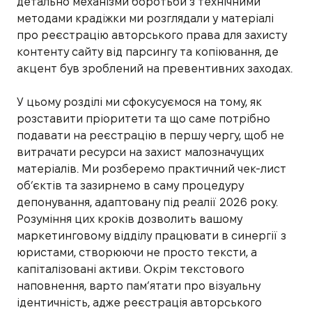
детально механізми боротьби з технічними
методами крадіжки ми розглядали у матеріалі
про реєстрацію авторського права для захисту
контенту сайту від парсингу та копіювання, де
акцент був зроблений на превентивних заходах.
У цьому розділі ми сфокусуємося на тому, як
розставити пріоритети та що саме потрібно
подавати на реєстрацію в першу чергу, щоб не
витрачати ресурси на захист малозначущих
матеріалів. Ми розберемо практичний чек-лист
об’єктів та зазирнемо в саму процедуру
депонування, адаптовану під реалії 2026 року.
Розуміння цих кроків дозволить вашому
маркетинговому відділу працювати в синергії з
юристами, створюючи не просто тексти, а
капіталізовані активи. Окрім текстового
наповнення, варто пам’ятати про візуальну
ідентичність, адже реєстрація авторського