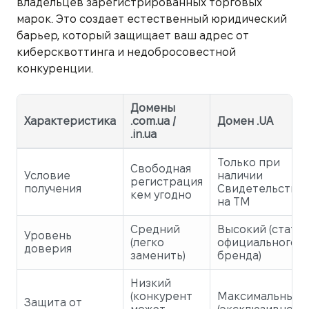
владельцев зарегистрированных торговых
марок. Это создает естественный юридический
барьер, который защищает ваш адрес от
киберсквоттинга и недобросовестной
конкуренции.
Домены
Характеристика
.com.ua /
Домен .UA
.in.ua
Только при
Свободная
Условие
наличии
регистрация
получения
Свидетельства
кем угодно
на ТМ
Средний
Высокий (статус
Уровень
(легко
официального
доверия
заменить)
бренда)
Низкий
(конкурент
Максимальный
Защита от