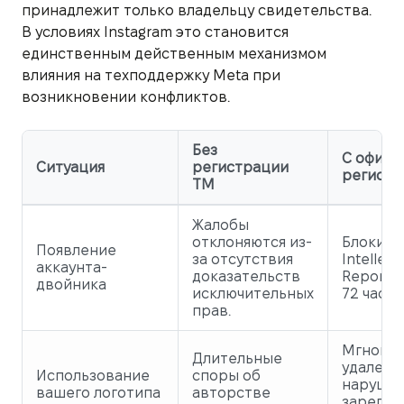
принадлежит только владельцу свидетельства.
В условиях Instagram это становится
единственным действенным механизмом
влияния на техподдержку Meta при
возникновении конфликтов.
Без
С офици
Ситуация
регистрации
регистр
ТМ
Жалобы
отклоняются из-
Блокиро
Появление
за отсутствия
Intellect
аккаунта-
доказательств
Reportin
двойника
исключительных
72 часа.
прав.
Мгнове
Длительные
удалени
Использование
споры об
нарушен
вашего логотипа
авторстве
зарегис