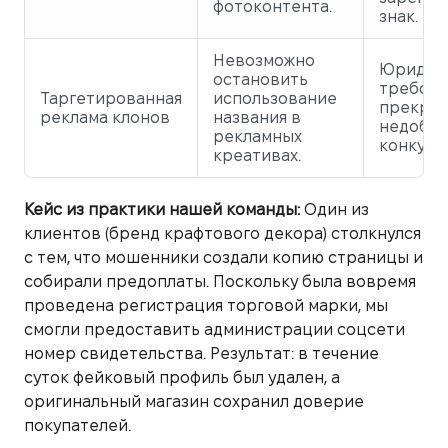
фотоконтента.
знак.
Невозможно
Юридич
остановить
требов
Таргетированная
использование
прекрат
реклама клонов
названия в
недобр
рекламных
конкуре
креативах.
Кейс из практики нашей команды:
Один из
клиентов (бренд крафтового декора) столкнулся
с тем, что мошенники создали копию страницы и
собирали предоплаты. Поскольку была вовремя
проведена регистрация торговой марки, мы
смогли предоставить администрации соцсети
номер свидетельства. Результат: в течение
суток фейковый профиль был удален, а
оригинальный магазин сохранил доверие
покупателей.