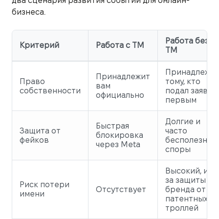
два сценария развития событий для онлайн-
бизнеса.
Работа без
Критерий
Работа с ТМ
ТМ
Принадлежи
Принадлежит
Право
тому, кто
вам
собственности
подал заявку
официально
первым
Долгие и
Быстрая
Защита от
часто
блокировка
фейков
бесполезные
через Meta
споры
Высокий, из-
за защиты
Риск потери
Отсутствует
бренда от
имени
патентных
троллей