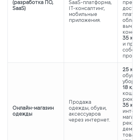
(разработка ПО,
SaaS-платформа,
предо
SaaS)
IT-консалтинг,
доступ
мобильные
платф
приложения.
облач
вычисл
консал
35 клас
и про
собств
продук
25 клас
обувь,
уборы.
18 клас
кошель
рюкзак
Продажа
35 клас
Онлайн-магазин
одежды, обуви,
интер
одежды
аксессуаров
магази
через интернет.
реклам
демон
товаро