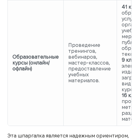
41 клас
образ
услуги,
орган
учебн
мероп
публи
Проведение
образ
тренингов,
тексто
Образовательные
вебинаров,
9 класс
курсы (онлайн/
мастер-классов,
элект
офлайн)
предоставление
издани
учебных
загруж
материалов.
видео
курсов
16 клас
продук
методи
разда
матери
Эта шпаргалка является надежным ориентиром,