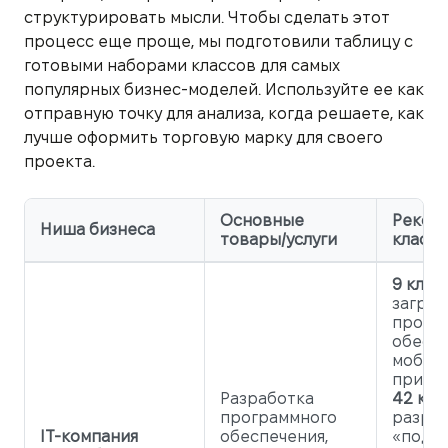
структурировать мысли. Чтобы сделать этот
процесс еще проще, мы подготовили таблицу с
готовыми наборами классов для самых
популярных бизнес-моделей. Используйте ее как
отправную точку для анализа, когда решаете, как
лучше оформить торговую марку для своего
проекта.
Основные
Реком
Ниша бизнеса
товары/услуги
класс
9 класс
загру
прогр
обеспе
мобил
прилож
Разработка
42 кла
программного
разра
IT-компания
обеспечения,
«под к