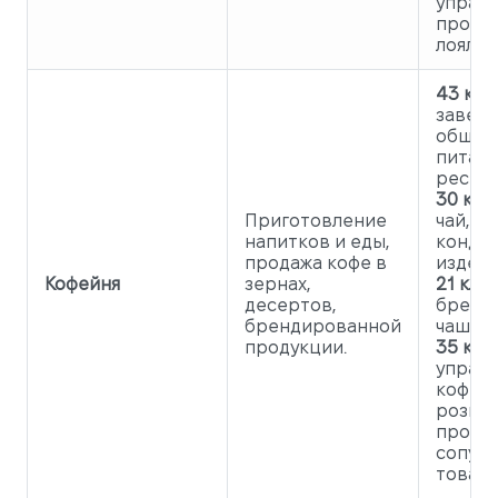
управ
прогр
лояльн
43 кла
завед
общес
питани
рестор
30 клас
Приготовление
чай, ка
напитков и еды,
конди
продажа кофе в
издели
Кофейня
зернах,
21 клас
десертов,
бренд
брендированной
чашки,
продукции.
35 клас
управ
кофейн
рознич
продаж
сопут
товаро