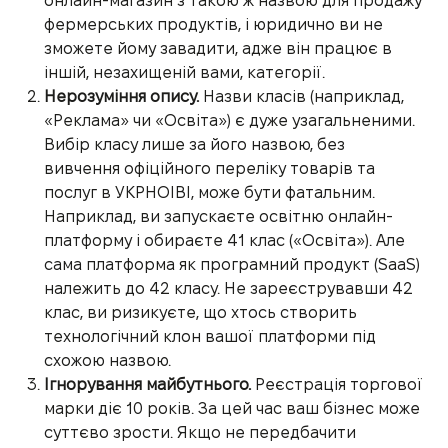
онлайн-магазин з такою ж назвою для продажу
фермерських продуктів, і юридично ви не
зможете йому завадити, адже він працює в
іншій, незахищеній вами, категорії.
Нерозуміння опису.
Назви класів (наприклад,
«Реклама» чи «Освіта») є дуже узагальненими.
Вибір класу лише за його назвою, без
вивчення офіційного переліку товарів та
послуг в УКРНОІВІ, може бути фатальним.
Наприклад, ви запускаєте освітню онлайн-
платформу і обираєте 41 клас («Освіта»). Але
сама платформа як програмний продукт (SaaS)
належить до 42 класу. Не зареєструвавши 42
клас, ви ризикуєте, що хтось створить
технологічний клон вашої платформи під
схожою назвою.
Ігнорування майбутнього.
Реєстрація торгової
марки діє 10 років. За цей час ваш бізнес може
суттєво зрости. Якщо не передбачити