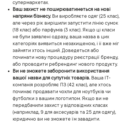
супермаркетах.
Ваш захист не поширюватиметься на нові
напрями бізнесу.
Ви виробляєте одяг (25 клас),
але через рік вирішили запустити лінію сумок
(18 клас) або парфумів (3 клас). Якщо ці класи
не були заявлені одразу, ваша назва в цих
категоріях виявиться незахищеною, і її вже міг
зайняти хтось інший. Доведеться або
починати нову процедуру реєстрації бренду,
або проводити ребрендинг нового продукту.
Ви не зможете заборонити використання
вашої назви для супутніх товарів.
Ваша IT-
компанія розробляє ПЗ (42 клас), але хтось
починає продавати чохли для ноутбуків чи
футболки з вашим логотипом. Якщо ви не
передбачили захист у відповідних класах
(наприклад, 9 для аксесуарів та 25 для одягу),
юридично ви не зможете їм завадити.