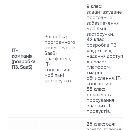
9 клас:
завантажуване
програмне
забезпечення,
мобільні
застосунки.
Розробка
42 клас:
програмного
розробка ПЗ
забезпечення,
IT-
«під ключ»,
SaaS-
компанія
надання доступу
платформа,
(розробка
до SaaS-
IT-
ПЗ, SaaS)
платформ,
консалтинг,
хмарні
мобільні
обчислення, IT-
застосунки.
консалтинг.
35 клас:
реклама та
просування
власних IT-
продуктів.
25 клас:
одяг,
взуття, головні