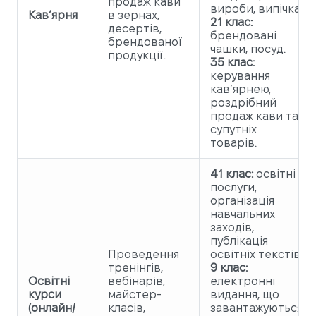
продаж кави
вироби, випічка.
Кав’ярня
в зернах,
21 клас:
десертів,
брендовані
брендованої
чашки, посуд.
продукції.
35 клас:
керування
кав’ярнею,
роздрібний
продаж кави та
супутніх
товарів.
41 клас:
освітні
послуги,
організація
навчальних
заходів,
публікація
Проведення
освітніх текстів.
тренінгів,
9 клас:
Освітні
вебінарів,
електронні
курси
майстер-
видання, що
(онлайн/
класів,
завантажуються;