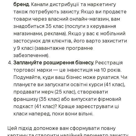
бренд.
Канали дистрибуції та маркетингу
також потребують захисту. Якщо ви продаєте
товари через власний онлайн-магазин, вам
знадобиться 35 клас (послуги з керування
магазинами, реклама). Якщо у вас є мобільний
застосунок для клієнтів, його варто захистити
у 9 класі (завантажне програмне
забезпечення).
Заплануйте розширення бізнесу.
Реєстрація
торгової марки — це інвестиція на 10 років.
Подумайте, куди ваш бізнес може рухатися. Чи
плануєте ви запускати освітні курси (41 клас),
продавати мерч (25 клас), створювати
франшизу (35 клас) або випускати фірмовий
подкаст (41 клас)? Краще зареєструвати ці
класи наперед, поки вони вільні.
Цей підхід допоможе вам сформувати повну
картину та створити надійний периметр захисту.