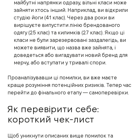
майбутні напрямки одразу, вільні класи може
зайняти хтось інший. Наприклад, ви відкрили
студію йоги (41 клас). Через два роки ви
вирішуєте випустити лінію брендованого
одягу (25 клас) та килимків (27 клас). Якщо ці
класи не були зарезервовані заздалегідь, ви
можете виявити, що назва вже зайнята, і
доведеться або вигадувати новий бренд для
мерчу, або вступати у тривалі спори.
Проаналізувавши ці помилки, ви вже маєте
краще розуміння потенційних ризиків. Тепер час
перейти до фінального етапу — самоперевірки.
Як перевірити себе:
короткий чек-лист
Щоб уникнути описаних вище помилок та