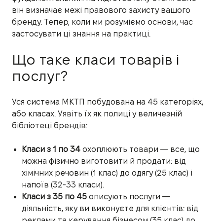
він визначає межі правового захисту вашого
бренду. Тепер, коли ми розуміємо основи, час
застосувати ці знання на практиці.
Що таке класи товарів і
послуг?
Уся система МКТП побудована на 45 категоріях,
або класах. Уявіть їх як полиці у величезній
бібліотеці брендів:
Класи з 1 по 34
охоплюють товари — все, що
можна фізично виготовити й продати: від
хімічних речовин (1 клас) до одягу (25 клас) і
напоїв (32-33 класи).
Класи з 35 по 45
описують послуги —
діяльність, яку ви виконуєте для клієнтів: від
реклами та керування бізнесом (35 клас) до