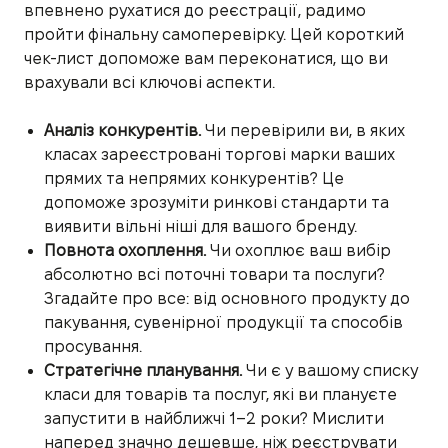
впевнено рухатися до реєстрації, радимо
пройти фінальну самоперевірку. Цей короткий
чек-лист допоможе вам переконатися, що ви
врахували всі ключові аспекти.
Аналіз конкурентів.
Чи перевірили ви, в яких
класах зареєстровані торгові марки ваших
прямих та непрямих конкурентів? Це
допоможе зрозуміти ринкові стандарти та
виявити вільні ніші для вашого бренду.
Повнота охоплення.
Чи охоплює ваш вибір
абсолютно всі поточні товари та послуги?
Згадайте про все: від основного продукту до
пакування, сувенірної продукції та способів
просування.
Стратегічне планування.
Чи є у вашому списку
класи для товарів та послуг, які ви плануєте
запустити в найближчі 1–2 роки? Мислити
наперед значно дешевше, ніж реєструвати