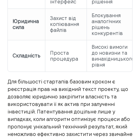
інтерфейс
рішення
Блокування
Захист від
Юридична
аналогічних
копіювання
сила
рішень
файлів
конкурентів
Високі вимоги
Проста
до новизни та
Складність
процедура
винахідницького
рівня
Для більшості стартапів базовим кроком є
реєстрація прав на вихідний текст проекту, що
дозволяє юридично закріпити власність та
використовувати її як актив при залученні
інвестицій. Патентування доцільне лише у
випадках, коли алгоритм оптимізує процеси або
пропонує унікальний технічний результат, який
неможливо ефективно захистити через звичайне