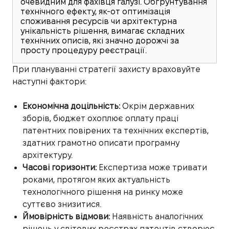
очевидним для фахівця галузі. Обґрунтування
технічного ефекту, як-от оптимізація
споживання ресурсів чи архітектурна
унікальність рішення, вимагає складних
технічних описів, які значно дорожчі за
просту процедуру реєстрації.
При плануванні стратегії захисту враховуйте
наступні фактори:
Економічна доцільність:
Окрім державних
зборів, бюджет охоплює оплату праці
патентних повірених та технічних експертів,
здатних грамотно описати програмну
архітектуру.
Часові горизонти:
Експертиза може тривати
роками, протягом яких актуальність
технологічного рішення на ринку може
суттєво знизитися.
Ймовірність відмови:
Наявність аналогічних
рішень у світових реєстрах патентів створює