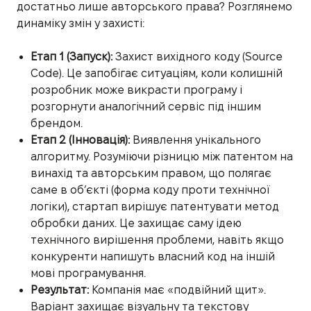
достатньо лише авторського права? Розглянемо
динаміку змін у захисті:
Етап 1 (Запуск):
Захист вихідного коду (Source
Code). Це запобігає ситуаціям, коли колишній
розробник може викрасти програму і
розгорнути аналогічний сервіс під іншим
брендом.
Етап 2 (Інновація):
Виявлення унікального
алгоритму. Розуміючи різницю між патентом на
винахід та авторським правом, що полягає
саме в об’єкті (форма коду проти технічної
логіки), стартап вирішує патентувати метод
обробки даних. Це захищає саму ідею
технічного вирішення проблеми, навіть якщо
конкуренти напишуть власний код на іншій
мові програмування.
Результат:
Компанія має «подвійний щит».
Варіант захищає візуальну та текстову