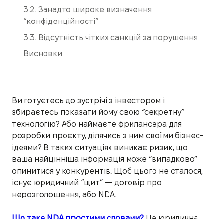
3.2. Занадто широке визначення
“конфіденційності”
3.3. Відсутність чітких санкцій за порушення
Висновки
Ви готуєтесь до зустрічі з інвестором і
збираєтесь показати йому свою “секретну”
технологію? Або наймаєте фрилансера для
розробки проєкту, ділячись з ним своїми бізнес-
ідеями? В таких ситуаціях виникає ризик, що
ваша найцінніша інформація може “випадково”
опинитися у конкурентів. Щоб цього не сталося,
існує юридичний “щит” — договір про
нерозголошення, або NDA.
Що таке NDA простими словами?
Це юридична