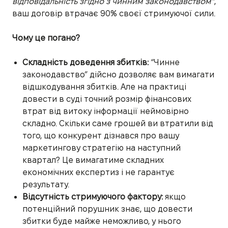
відповідальність згідно з чинним законодавством”
,
ваш договір втрачає 90% своєї стримуючої сили.
Чому це погано?
Складність доведення збитків:
“Чинне
законодавство” дійсно дозволяє вам вимагати
відшкодування збитків. Але на практиці
довести в суді точний розмір фінансових
втрат від витоку інформації неймовірно
складно. Скільки саме грошей ви втратили від
того, що конкурент дізнався про вашу
маркетингову стратегію на наступний
квартал? Це вимагатиме складних
економічних експертиз і не гарантує
результату.
Відсутність стримуючого фактору:
якщо
потенційний порушник знає, що довести
збитки буде майже неможливо, у нього