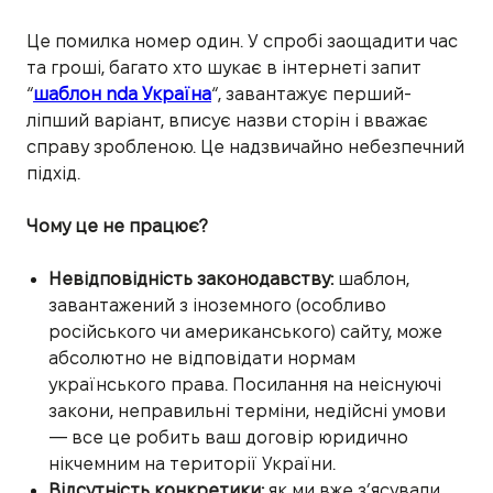
Це помилка номер один. У спробі заощадити час
та гроші, багато хто шукає в інтернеті запит
“
шаблон nda Україна
“, завантажує перший-
ліпший варіант, вписує назви сторін і вважає
справу зробленою. Це надзвичайно небезпечний
підхід.
Чому це не працює?
Невідповідність законодавству:
шаблон,
завантажений з іноземного (особливо
російського чи американського) сайту, може
абсолютно не відповідати нормам
українського права. Посилання на неіснуючі
закони, неправильні терміни, недійсні умови
— все це робить ваш договір юридично
нікчемним на території України.
Відсутність конкретики:
як ми вже з’ясували,