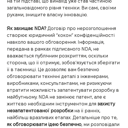
на тій підставі, що винахід уже став частиною
загальновідомого рівня техніки. Ви самі, своїми
руками, знищите власну інновацію.
Як захищає NDA?
Договір про нерозголошення
створює юридичний “кокон” конфіденційності
навколо вашого обговорення. Інформація,
передана в рамках підписаного NDA, не
вважається публічним розкриттям, оскільки
сторона, що її отримує, зобов’язується зберігати
її в таємниці. Це дозволяє вам безпечно
обговорювати технічні деталі з інженерами,
виробниками, консультантами, не ризикуючи
втратити можливість запатентувати розробку в
майбутньому. NDA не замінює патент, але є
життєво необхідним інструментом для
захисту
незапатентованої розробки
на її ранніх,
найбільш вразливих етапах. Детальніше про те,
як обговорювати ідею безпечно
, ми розповідали