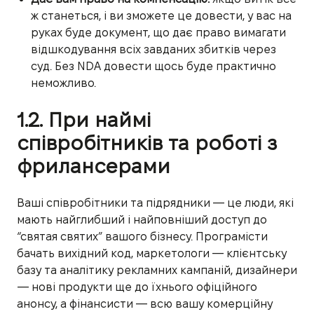
ж станеться, і ви зможете це довести, у вас на
руках буде документ, що дає право вимагати
відшкодування всіх завданих збитків через
суд. Без NDA довести щось буде практично
неможливо.
1.2. При наймі
співробітників та роботі з
фрилансерами
Ваші співробітники та підрядники — це люди, які
мають найглибший і найповніший доступ до
“святая святих” вашого бізнесу. Програмісти
бачать вихідний код, маркетологи — клієнтську
базу та аналітику рекламних кампаній, дизайнери
— нові продукти ще до їхнього офіційного
анонсу, а фінансисти — всю вашу комерційну