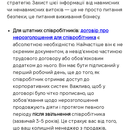
стратегію. Захист цієї інформації від навмисних
чи ненавмисних витоків — це не просто питання
безпеки, це питання виживання бізнесу.
Для штатних співробітників:
договір про
нерозголошення для співробітника
є
абсолютною необхідністю. Найчастіше він є не
окремим документом, а невід’ємною частиною
трудового договору або обов’язковим
додатком до нього. Він має бути підписаний у
перший робочий день, ще до того, як
співробітник отримає доступ до
корпоративних систем. Важливо, щоб у
договорі було чітко прописано, що
зобов’язання щодо нерозголошення
продовжують діяти і протягом певного
періоду
після звільнення
співробітника
(зазвичай 3-5 років). Це страхує вас від того,
що ваш колишній менеджер з продажів,