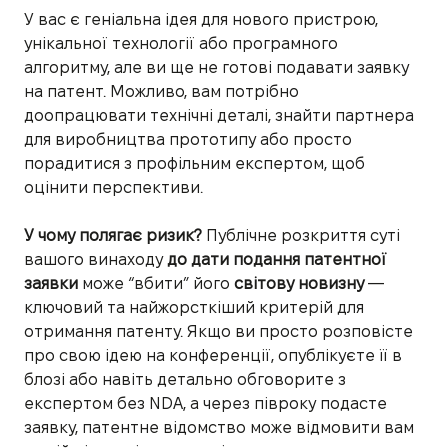
У вас є геніальна ідея для нового пристрою,
унікальної технології або програмного
алгоритму, але ви ще не готові подавати заявку
на патент. Можливо, вам потрібно
доопрацювати технічні деталі, знайти партнера
для виробництва прототипу або просто
порадитися з профільним експертом, щоб
оцінити перспективи.
У чому полягає ризик?
Публічне розкриття суті
вашого винаходу
до дати подання патентної
заявки
може “вбити” його
світову новизну
—
ключовий та найжорсткіший критерій для
отримання патенту. Якщо ви просто розповісте
про свою ідею на конференції, опублікуєте її в
блозі або навіть детально обговорите з
експертом без NDA, а через півроку подасте
заявку, патентне відомство може відмовити вам