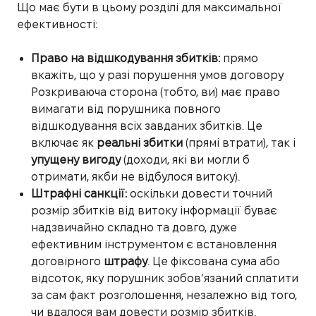
Що має бути в цьому розділі для максимальної
ефективності:
Право на відшкодування збитків:
прямо
вкажіть, що у разі порушення умов договору
Розкриваюча сторона (тобто, ви) має право
вимагати від порушника повного
відшкодування всіх завданих збитків. Це
включає як
реальні збитки
(прямі втрати), так і
упущену вигоду
(доходи, які ви могли б
отримати, якби не відбулося витоку).
Штрафні санкції:
оскільки довести точний
розмір збитків від витоку інформації буває
надзвичайно складно та довго, дуже
ефективним інструментом є встановлення
договірного
штрафу
. Це фіксована сума або
відсоток, яку порушник зобов’язаний сплатити
за сам факт розголошення, незалежно від того,
чи вдалося вам довести розмір збитків.