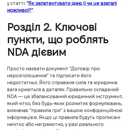
у статті:
“
Як запатентувати ідею (і чи це взагалі
можливо)?
“
.
Розділ 2. Ключові
пункти, що роблять
NDA дієвим
Просто назвати документ “Договір про
нерозголошення” та підписати його
недостатньо. Його справжня сила та юридична
вага криються в деталях. Правильно складений
NDA — це збалансований юридичний інструмент,
який чітко, без будь-яких розмитих формулювань,
визначає “правила гри” з вашою конфіденційною
інформацією. Якщо ці правила будуть прописані
нечітко або неграмотно, у разі реального