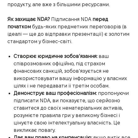
продукту, але вже з більшими ресурсами.
Як захищає NDA?
Підписання NDA
перед
початком
будь-яких предметних переговорів (в
ідеалі — ще до відправки презентації) є золотим
стандартом у бізнес-світі.
Створює юридичне зобов’язання:
ваш
співрозмовник офіційно, під страхом
фінансових санкцій, зобов’язується не
використовувати вашу інформацію у власних
цілях і не передавати її третім особам.
Демонструє ваш професіоналізм:
пропонуючи
підписати NDA, ви показуєте, що серйозно
ставитеся до своїх нематеріальних активів,
розумієте правила гри у великому бізнесі і
цінуєте свою інтелектуальну власність. Це
викликає повагу.
Дає вам право на компенсацію:
якщо витік все