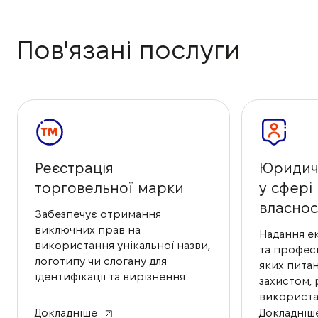
Пов'язані послуги
Реєстрація
Юридичн
торговельної марки
у сфері
власнос
Забезпечує отримання
виключних прав на
Надання е
використання унікальної назви,
та професі
логотипу чи слогану для
яких питан
ідентифікації та вирізнення
захистом, 
ваших товарів та послуг на
використа
ринку.
розпорядж
Докладніше
Докладніш