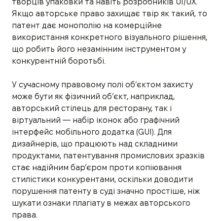
творців упаковки та навіть розробників UI/UX.
Якщо авторське право захищає твір як такий, то
патент дає монополію на комерційне
використання конкретного візуального рішення,
що робить його незамінним інструментом у
конкурентній боротьбі.
У сучасному правовому полі об’єктом захисту
може бути як фізичний об’єкт, наприклад,
авторський стілець для ресторану, так і
віртуальний — набір іконок або графічний
інтерфейс мобільного додатка (GUI). Для
дизайнерів, що працюють над складними
продуктами, патентування промислових зразків
стає надійним бар’єром проти копіювання
стилістики конкурентами, оскільки доводити
порушення патенту в суді значно простіше, ніж
шукати ознаки плагіату в межах авторського
права.