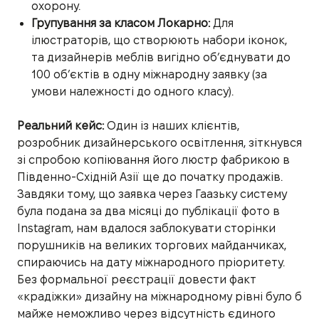
охорону.
Групування за класом Локарно:
Для
ілюстраторів, що створюють набори іконок,
та дизайнерів меблів вигідно об’єднувати до
100 об’єктів в одну міжнародну заявку (за
умови належності до одного класу).
Реальний кейс:
Один із наших клієнтів,
розробник дизайнерського освітлення, зіткнувся
зі спробою копіювання його люстр фабрикою в
Південно-Східній Азії ще до початку продажів.
Завдяки тому, що заявка через Гаазьку систему
була подана за два місяці до публікації фото в
Instagram, нам вдалося заблокувати сторінки
порушників на великих торгових майданчиках,
спираючись на дату міжнародного пріоритету.
Без формальної реєстрації довести факт
«крадіжки» дизайну на міжнародному рівні було б
майже неможливо через відсутність єдиного