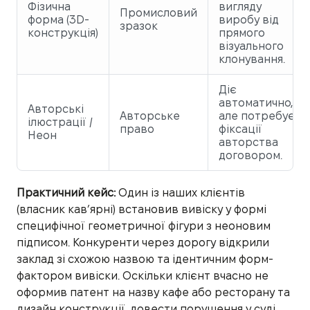
Фізична
вигляду
Промисловий
форма (3D-
виробу від
зразок
конструкція)
прямого
візуального
клонування.
Діє
автоматично,
Авторські
Авторське
але потребує
ілюстрації /
право
фіксації
Неон
авторства
договором.
Практичний кейс:
Один із наших клієнтів
(власник кав’ярні) встановив вивіску у формі
специфічної геометричної фігури з неоновим
підписом. Конкуренти через дорогу відкрили
заклад зі схожою назвою та ідентичним форм-
фактором вивіски. Оскільки клієнт вчасно не
оформив патент на назву кафе або ресторану та
дизайн конструкції, довести порушення у суді