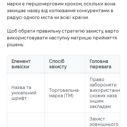
марки є першочерговим кроком, оскільки вона
захищає назву від копіювання конкурентами в
радіусі одного міста чи всієї країни.
Щоб обрати правильну стратегію захисту, варто
використовувати наступну матрицю прийняття
рішень:
Елемент
Спосіб
Головна
вивіски
захисту
перевага
Право
забороняти
Назва та
Торговельна
використання
унікальний
марка (ТМ)
схожих назв
шрифт
іншим
закладам.
Захист
зовнішнього