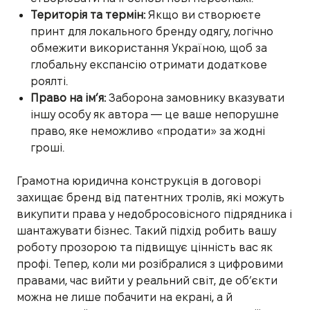
Територія та термін:
Якщо ви створюєте
принт для локального бренду одягу, логічно
обмежити використання Україною, щоб за
глобальну експансію отримати додаткове
роялті.
Право на ім’я:
Заборона замовнику вказувати
іншу особу як автора — це ваше непорушне
право, яке неможливо «продати» за жодні
гроші.
Грамотна юридична конструкція в договорі
захищає бренд від патентних тролів, які можуть
викупити права у недобросовісного підрядника і
шантажувати бізнес. Такий підхід робить вашу
роботу прозорою та підвищує цінність вас як
профі. Тепер, коли ми розібралися з цифровими
правами, час вийти у реальний світ, де об’єкти
можна не лише побачити на екрані, а й