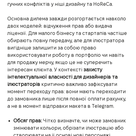
гучних конфліктів у ніші дизайну та HoReCa.
Основна дилема завжди розгортається навколо
двох моделей: відчуження прав або видача
ліцензії. Для малого бізнесу та стартапів частіше
обирають повну передачу, але для ілюстратора
вигідніше залишити за собою право
використовувати роботу в портфоліо чи навіть
для продажу мерчу, якщо це не суперечить
інтересам клієнта. У контексті
захисту
інтелектуальної власності для дизайнерів та
ілюстраторів
критично важливо зафіксувати
момент переходу прав: вони мають переходити
до замовника лише після повної оплати рахунку,
а не в момент відправки макета в Telegram.
Обсяг прав:
Чітко визначте, чи може замовник
змінювати кольори, обрізати ілюстрацію або
створювати на її основі нові персонажі.