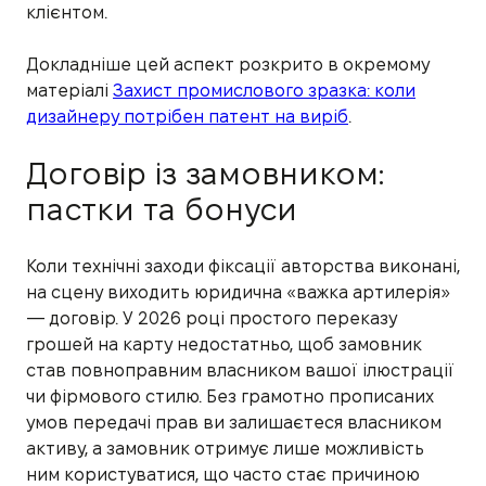
клієнтом.
Докладніше цей аспект розкрито в окремому
матеріалі
Захист промислового зразка: коли
дизайнеру потрібен патент на виріб
.
Договір із замовником:
пастки та бонуси
Коли технічні заходи фіксації авторства виконані,
на сцену виходить юридична «важка артилерія»
— договір. У 2026 році простого переказу
грошей на карту недостатньо, щоб замовник
став повноправним власником вашої ілюстрації
чи фірмового стилю. Без грамотно прописаних
умов передачі прав ви залишаєтеся власником
активу, а замовник отримує лише можливість
ним користуватися, що часто стає причиною