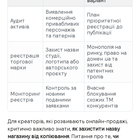
варіант
Виявлення
План
комерційно
Аудит
пріоритетної
привабливих
активів
реєстрації до
персонажів
публікації
та патернів
Монополія на
Захист назви
ринку, право на
реєстрація
студії,
домен .ua та
торгової
логотипа або
захист від
марки
авторського
патентних
проєкту
тролів
Контроль за
Вчасне
Моніторинг
новими
блокування
реєстрів
поданими
схожих ТМ
заявками
конкурентів
Для креаторів, які розвивають онлайн-продажі,
критично важливо знати,
як захистити назву
магазину від копіювання
. Питання про те,
чи