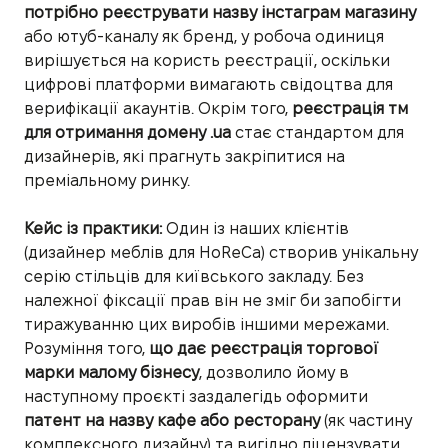
потрібно реєструвати назву інстаграм магазину
або ютуб-каналу як бренд, у робоча одиниця
вирішується на користь реєстрації, оскільки
цифрові платформи вимагають свідоцтва для
верифікації акаунтів. Окрім того,
реєстрація тм
для отримання домену .ua
стає стандартом для
дизайнерів, які прагнуть закріпитися на
преміальному ринку.
Кейс із практики:
Один із наших клієнтів
(дизайнер меблів для HoReCa) створив унікальну
серію стільців для київського закладу. Без
належної фіксації прав він не зміг би запобігти
тиражуванню цих виробів іншими мережами.
Розуміння того,
що дає реєстрація торгової
марки малому бізнесу
, дозволило йому в
наступному проєкті заздалегідь оформити
патент на назву кафе або ресторану
(як частину
комплексного дизайну) та вигідно ліцензувати