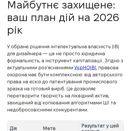
Майбутнє захищене:
ваш план дій на 2026
рік
У обране рішення інтелектуальна власність (ІВ)
для дизайнера — це не просто юридична
формальність, а інструмент капіталізації. Згідно з
актуальними роз’ясненнями
УкрНОІВІ
, правова
охорона має бути комплексною: від авторського
права на ескіз до патентування промислового
зразка на готовий виріб. Це дозволяє
перетворити творчість на ліквідний актив,
захищений від копіювання алгоритмами ШІ та
недобросовісними конкурентами.
Результат у цей
Дія
Мета