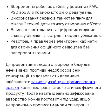
Збереження робочих файлів у форматах RAW,
PSD або AI з повною історією редагувань.
Використання сервісів таймстемпінгу для
фіксації точної дати та часу створення об’єкта.
Вшивання метаданих та цифрових водяних
знаків у фінальні ілюстрації перед публікацією.
Реєстрація прав через електронні кабінети
для отримання офіційного свідоцтва без
паперової тяганини.
Ці превентивні заходи створюють базу для
ефективної протидії недобросовісній
конкуренції та дозволяють впевнено
здійснювати
захист дизайну як промислового
зразка
, коли ілюстрація стає частиною фізичного
продукту. Проте навіть ідеально зафіксоване
авторство можна поставити під удар, якщо
неправильно прописати умови співпраці з