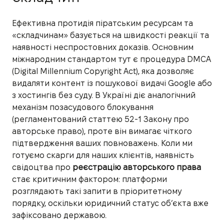
Ефективна протидія піратським ресурсам та
«складчинам» базується на швидкості реакції та
наявності неспростовних доказів. Основним
міжнародним стандартом тут є процедура DMCA
(Digital Millennium Copyright Act), яка дозволяє
видаляти контент із пошукової видачі Google або
з хостингів без суду. В Україні діє аналогічний
механізм позасудового блокування
(регламентований статтею 52-1 Закону про
авторське право), проте він вимагає чіткого
підтвердження ваших повноважень. Коли ми
готуємо скарги для наших клієнтів, наявність
свідоцтва про
реєстрацію авторського права
стає критичним фактором: платформи
розглядають такі запити в пріоритетному
порядку, оскільки юридичний статус об’єкта вже
зафіксовано державою.