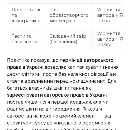
Презентації
Твір
Усе життя
та
образотворчого
автора + 70
інфографіка
мистецтва
років
Усе життя
Тести та
Складений твір
автора + 70
бази знань
(база даних)
років
Практика показує, що
термін дії авторського
права в Україні
дозволяє капіталізувати знання
десятиліттями, проте без належної фіксації ви
стаєте вразливими перед «складчинами». Для
багатьох власників шкіл питання,
як
зареєструвати авторське право в Україні
,
постає лише після першої крадіжки, але ми
радимо діяти на випередження. Фіксація
авторства на кожен окремий елемент — від
структури курсу до унікального оформлення
слайдів — створює надійну базу для подальшої