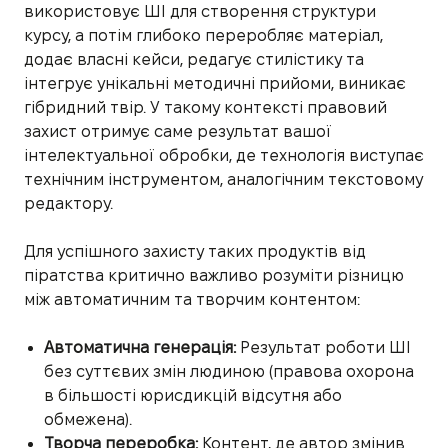
використовує ШІ для створення структури
курсу, а потім глибоко переробляє матеріал,
додає власні кейси, редагує стилістику та
інтегрує унікальні методичні прийоми, виникає
гібридний твір. У такому контексті правовий
захист отримує саме результат вашої
інтелектуальної обробки, де технологія виступає
технічним інструментом, аналогічним текстовому
редактору.
Для успішного захисту таких продуктів від
піратства критично важливо розуміти різницю
між автоматичним та творчим контентом:
Автоматична генерація:
Результат роботи ШІ
без суттєвих змін людиною (правова охорона
в більшості юрисдикцій відсутня або
обмежена).
Творча переробка:
Контент, де автор змінив