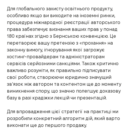
Для глобального захисту освітнього продукту,
особливо якщо ви виходите на іноземні ринки,
процедура міжнародної реєстрації авторського
права забезпечує визнання ваших прав у понад
180 країнах згідно з Бернською конвенцією. Це
перетворює вашу претензію з «прохання» на
законну вимогу, ігнорування якої загрожує
хостинг-провайдерам та адміністраторам
сервісів серйозними санкціями. Також критично
важливо розуміти, як правильно підписувати
свої роботи, створюючи юридично значущий
зв’язок між автором та контентом ще до моменту
виникнення спору, що значно полегшує доказову
базу в разі крадіжки лекцій чи презентацій.
Для впровадження цієї стратегії на практиці ми
розробили конкретний алгоритм дій, який варто
виконати ще до першого продажу.