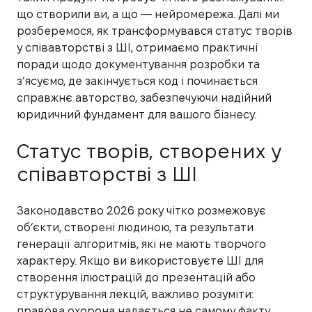
що створили ви, а що — нейромережа. Далі ми
розберемося, як трансформувався статус творів
у співавторстві з ШІ, отримаємо практичні
поради щодо документування розробки та
з’ясуємо, де закінчується код і починається
справжнє авторство, забезпечуючи надійний
юридичний фундамент для вашого бізнесу.
Статус творів, створених у
співавторстві з ШІ
Законодавство 2026 року чітко розмежовує
об’єкти, створені людиною, та результати
генерації алгоритмів, які не мають творчого
характеру. Якщо ви використовуєте ШІ для
створення ілюстрацій до презентацій або
структурування лекцій, важливо розуміти:
правова охорона надається не самому факту