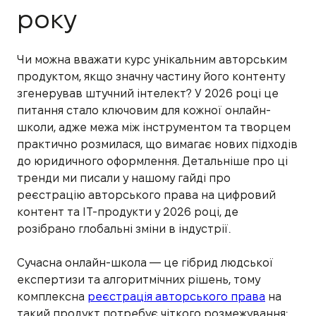
року
Чи можна вважати курс унікальним авторським
продуктом, якщо значну частину його контенту
згенерував штучний інтелект? У 2026 році це
питання стало ключовим для кожної онлайн-
школи, адже межа між інструментом та творцем
практично розмилася, що вимагає нових підходів
до юридичного оформлення. Детальніше про ці
тренди ми писали у нашому гайді про
реєстрацію авторського права на цифровий
контент та IT-продукти у 2026 році, де
розібрано глобальні зміни в індустрії.
Сучасна онлайн-школа — це гібрид людської
експертизи та алгоритмічних рішень, тому
комплексна
реєстрація авторського права
на
такий продукт потребує чіткого розмежування: