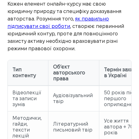
Кожен елемент онлайн-курсу має свою
юридичну природу та специфіку доказування
авторства. Розуміння того,
як правильно
підписувати свої роботи
, створює первинний
юридичний контур, проте для повноцінного
захисту активу необхідно враховувати різні
режими правової охорони.
Об’єкт
Тип
Термін захист
авторського
контенту
в Україні
права
Відеолекції
50 років після
Аудіовізуальний
та записи
першого
твір
зумів
оприлюдненн
Методички,
Усе життя
гайди,
Літературний
автора + 70
тексти
письмовий твір
років
лекцій