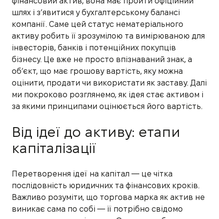
фінансовий актив, вона має пройти офіційний
шлях і з’явитися у бухгалтерському балансі
компанії. Саме цей статус нематеріального
активу робить її зрозумілою та вимірюваною для
інвесторів, банків і потенційних покупців
бізнесу. Це вже не просто впізнаваний знак, а
об’єкт, що має грошову вартість, яку можна
оцінити, продати чи використати як заставу. Далі
ми покроково розглянемо, як ідея стає активом і
за якими принципами оцінюється його вартість.
Від ідеї до активу: етапи
капіталізації
Перетворення ідеї на капітал — це чітка
послідовність юридичних та фінансових кроків.
Важливо розуміти, що торгова марка як актив не
виникає сама по собі — її потрібно свідомо