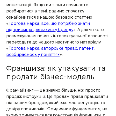
монетизації. Якщо ви тільки починаєте
розбиратися в темі, радимо спочатку
ознайомитися з нашою базовою статтею
«
Торгова марка: все, що потрібно знати
підприємцю для захисту бренду
». А для чіткого
розмежування понять інтелектуальної власності
переходьте до нашого наступного матеріалу
«
Торгова марка, авторське право, патент:
розбираємось у поняттях
».
Франшиза: як упакувати та
продати бізнес-модель
Франчайзинг — це значно більше, ніж просто
продаж інструкцій. Це продаж права працювати
під вашим брендом, який вже має репутацію та
довіру споживачів. Юридичним фундаментом, на
якому тримається вся конструкція франшизи, є