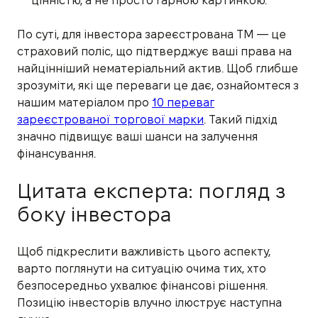
цінністю, а не просто гарною картинкою.
По суті, для інвестора зареєстрована ТМ — це
страховий поліс, що підтверджує ваші права на
найцінніший нематеріальний актив. Щоб глибше
зрозуміти, які ще переваги це дає, ознайомтеся з
нашим матеріалом про
10 переваг
зареєстрованої торгової марки
. Такий підхід
значно підвищує ваші шанси на залучення
фінансування.
Цитата експерта: погляд з
боку інвестора
Щоб підкреслити важливість цього аспекту,
варто поглянути на ситуацію очима тих, хто
безпосередньо ухвалює фінансові рішення.
Позицію інвесторів влучно ілюструє наступна