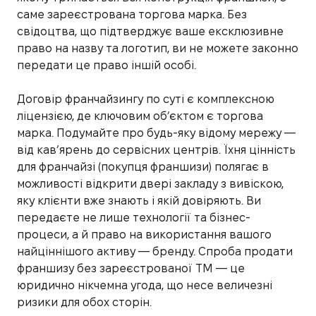
саме зареєстрована торгова марка. Без
свідоцтва, що підтверджує ваше ексклюзивне
право на назву та логотип, ви не можете законно
передати це право іншій особі.
Договір франчайзингу по суті є комплексною
ліцензією, де ключовим об’єктом є торгова
марка. Подумайте про будь-яку відому мережу —
від кав’ярень до сервісних центрів. Їхня цінність
для франчайзі (покупця франшизи) полягає в
можливості відкрити двері закладу з вивіскою,
яку клієнти вже знають і якій довіряють. Ви
передаєте не лише технології та бізнес-
процеси, а й право на використання вашого
найціннішого активу — бренду. Спроба продати
франшизу без зареєстрованої ТМ — це
юридично нікчемна угода, що несе величезні
ризики для обох сторін.