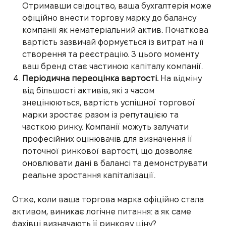
Отримавши свідоцтво, ваша бухгалтерія може
офіційно внести торгову марку до балансу
компанії як нематеріальний актив. Початкова
вартість зазвичай формується із витрат на її
створення та реєстрацію. З цього моменту
ваш бренд стає частиною капіталу компанії.
Періодична переоцінка вартості.
На відміну
від більшості активів, які з часом
знецінюються, вартість успішної торгової
марки зростає разом із репутацією та
часткою ринку. Компанії можуть залучати
професійних оцінювачів для визначення її
поточної ринкової вартості, що дозволяє
оновлювати дані в балансі та демонструвати
реальне зростання капіталізації.
Отже, коли ваша торгова марка офіційно стала
активом, виникає логічне питання: а як саме
фахівці визначають її ринкову ціну?