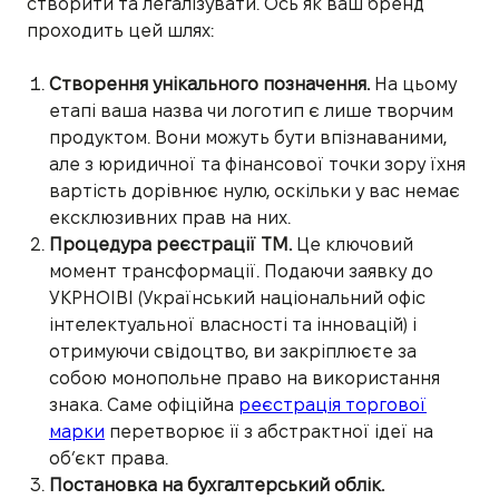
створити та легалізувати. Ось як ваш бренд
проходить цей шлях:
Створення унікального позначення.
На цьому
етапі ваша назва чи логотип є лише творчим
продуктом. Вони можуть бути впізнаваними,
але з юридичної та фінансової точки зору їхня
вартість дорівнює нулю, оскільки у вас немає
ексклюзивних прав на них.
Процедура реєстрації ТМ.
Це ключовий
момент трансформації. Подаючи заявку до
УКРНОІВІ (Український національний офіс
інтелектуальної власності та інновацій) і
отримуючи свідоцтво, ви закріплюєте за
собою монопольне право на використання
знака. Саме офіційна
реєстрація торгової
марки
перетворює її з абстрактної ідеї на
об’єкт права.
Постановка на бухгалтерський облік.