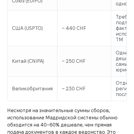
Союз (EUIPO)
одной 
Требуе
подтве
США (USPTO)
~ 440 CHF
фактич
исполь
ТМ
Одна и
дешевы
Китай (CNIPA)
~ 250 CHF
самых 
юрисд
Отдель
Великобритания
~ 230 CHF
регист
после B
Несмотря на значительные суммы сборов,
использование Мадридской системы обычно
обходится на 40–60% дешевле, чем прямая
подача документов в каждое ведомство. Это