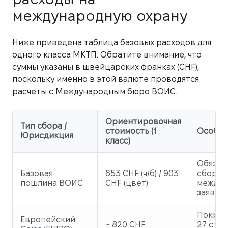
международную охрану
Ниже приведена таблица базовых расходов для
одного класса МКТП. Обратите внимание, что
суммы указаны в швейцарских франках (CHF),
поскольку именно в этой валюте проводятся
расчеты с Международным бюро ВОИС.
Ориентировочная
Тип сбора /
стоимость (1
Особен
Юрисдикция
класс)
Обязат
Базовая
653 CHF (ч/б) / 903
сбор за
пошлина ВОИС
CHF (цвет)
междун
заявки
Покрыв
Европейский
~ 820 CHF
27 стра