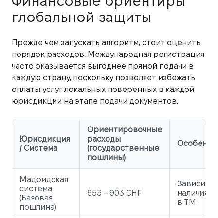
Финансовые ориентиры
глобальной защиты
Прежде чем запускать алгоритм, стоит оценить
порядок расходов. Международная регистрация
часто оказывается выгоднее прямой подачи в
каждую страну, поскольку позволяет избежать
оплаты услуг локальных поверенных в каждой
юрисдикции на этапе подачи документов.
Ориентировочные
Юрисдикция
расходы
Особенно
/ Система
(государственные
пошлины)
Мадридская
Зависит о
система
653 – 903 CHF
наличия ц
(Базовая
в ТМ
пошлина)