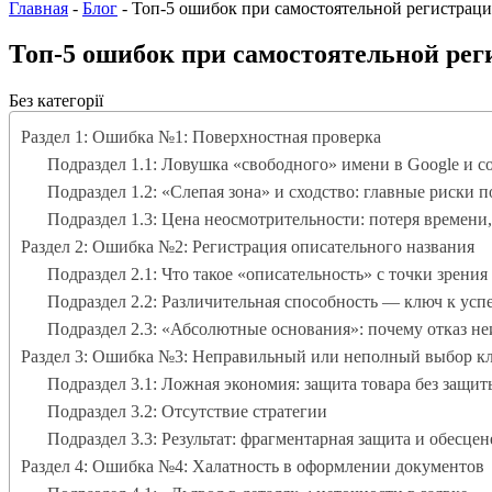
Главная
-
Блог
-
Топ-5 ошибок при самостоятельной регистрац
Топ-5 ошибок при самостоятельной ре
Без категорії
Раздел 1: Ошибка №1: Поверхностная проверка
Подраздел 1.1: Ловушка «свободного» имени в Google и с
Подраздел 1.2: «Слепая зона» и сходство: главные риски п
Подраздел 1.3: Цена неосмотрительности: потеря времени,
Раздел 2: Ошибка №2: Регистрация описательного названия
Подраздел 2.1: Что такое «описательность» с точки зрения
Подраздел 2.2: Различительная способность — ключ к усп
Подраздел 2.3: «Абсолютные основания»: почему отказ н
Раздел 3: Ошибка №3: Неправильный или неполный выбор кл
Подраздел 3.1: Ложная экономия: защита товара без защит
Подраздел 3.2: Отсутствие стратегии
Подраздел 3.3: Результат: фрагментарная защита и обесце
Раздел 4: Ошибка №4: Халатность в оформлении документов