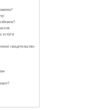
 закона?
еху
еизбежен?
ассов
ы услуги
ненное свидетельство
яцы
тают?