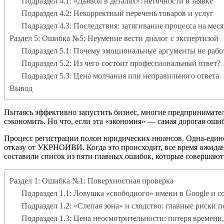
Подраздел 4.1: «Дьявол в деталях»: неточности в заявке
Подраздел 4.2: Некорректный перечень товаров и услуг
Подраздел 4.3: Последствия: затягивание процесса на мес
Раздел 5: Ошибка №5: Неумение вести диалог с экспертизой
Подраздел 5.1: Почему эмоциональные аргументы не рабо
Подраздел 5.2: Из чего состоит профессиональный ответ?
Подраздел 5.3: Цена молчания или неправильного ответа
Вывод
Пытаясь эффективно запустить бизнес, многие предпринимате
сэкономить. Но что, если эта «экономия» — самая дорогая оши
Процесс регистрации полон юридических нюансов. Одна-един
отказу от УКРНОИВИ. Когда это происходит, все время ожидани
составили список из пяти главных ошибок, которые совершают 
Раздел 1: Ошибка №1: Поверхностная проверка
Подраздел 1.1: Ловушка «свободного» имени в Google и с
Подраздел 1.2: «Слепая зона» и сходство: главные риски п
Подраздел 1.3: Цена неосмотрительности: потеря времени,