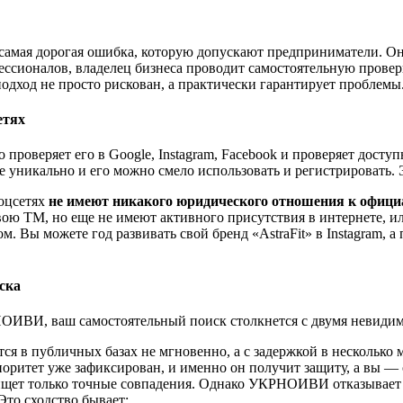
 самая дорогая ошибка, которую допускают предприниматели. Она
сионалов, владелец бизнеса проводит самостоятельную проверку
одход не просто рискован, а практически гарантирует проблемы
етях
 проверяет его в Google, Instagram, Facebook и проверяет досту
е уникально и его можно смело использовать и регистрировать.
соцсетях
не имеют никакого юридического отношения к офици
ю ТМ, но еще не имеют активного присутствия в интернете, или
м. Вы можете год развивать свой бренд «AstraFit» в Instagram, 
иска
НОИВИ, ваш самостоятельный поиск столкнется с двумя невиди
 в публичных базах не мгновенно, а с задержкой в несколько ме
риоритет уже зафиксирован, и именно он получит защиту, а вы — 
щет только точные совпадения. Однако УКРНОИВИ отказывает в 
Это сходство бывает: