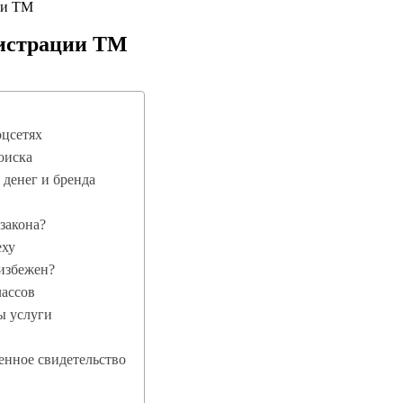
ии ТМ
гистрации ТМ
оцсетях
оиска
 денег и бренда
 закона?
еху
еизбежен?
ассов
ы услуги
ненное свидетельство