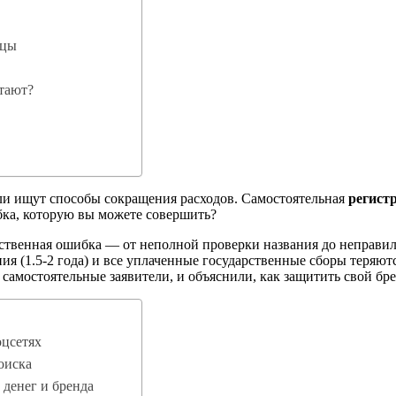
яцы
тают?
ли ищут способы сокращения расходов. Самостоятельная
регист
бка, которую вы можете совершить?
ственная ошибка — от неполной проверки названия до неправи
я (1.5-2 года) и все уплаченные государственные сборы теряютс
самостоятельные заявители, и объяснили, как защитить свой бре
оцсетях
оиска
 денег и бренда