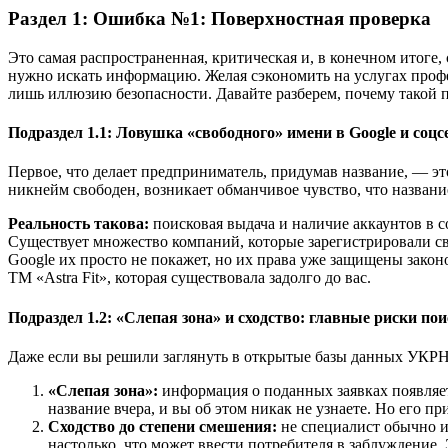
Раздел 1: Ошибка №1: Поверхностная проверка
Это самая распространенная, критическая и, в конечном итоге,
нужно искать информацию. Желая сэкономить на услугах профес
лишь иллюзию безопасности. Давайте разберем, почему такой п
Подраздел 1.1: Ловушка «свободного» имени в Google и соцс
Первое, что делает предприниматель, придумав название, — это
никнейм свободен, возникает обманчивое чувство, что названи
Реальность такова:
поисковая выдача и наличие аккаунтов в 
Существует множество компаний, которые зарегистрировали сво
Google их просто не покажет, но их права уже защищены законо
ТМ «Astra Fit», которая существовала задолго до вас.
Подраздел 1.2: «Слепая зона» и сходство: главные риски по
Даже если вы решили заглянуть в открытые базы данных УКР
«Слепая зона»:
информация о поданных заявках появляется
название вчера, и вы об этом никак не узнаете. Но его п
Сходство до степени смешения:
не специалист обычно и
настолько, что может ввести потребителя в заблуждение. 