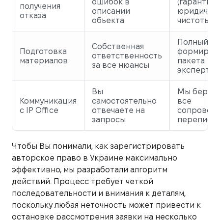
ошибок в
(гарантия
получения
описании
юридичес
отказа
объекта
чистоты)
Полный ау
Собственная
Подготовка
формиров
ответственность
материалов
пакета
за все нюансы
эксперта
Вы
Мы берем 
Коммуникация
самостоятельно
все
с IP Office
отвечаете на
сопровожд
запросы
переписку
Чтобы Вы понимали, как зарегистрировать
авторское право в Украине максимально
эффективно, мы разработали алгоритм
действий. Процесс требует четкой
последовательности и внимания к деталям,
поскольку любая неточность может привести к
остановке рассмотрения заявки на несколько