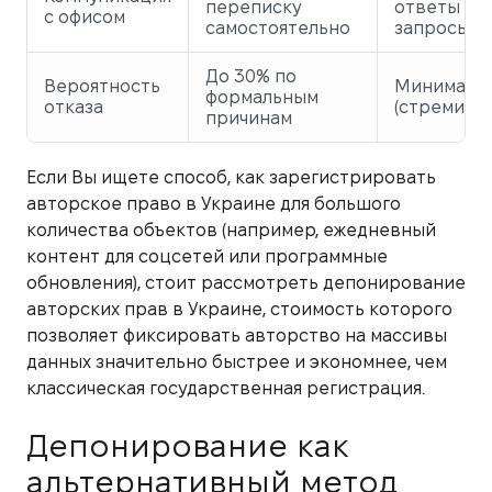
переписку
ответы на
с офисом
самостоятельно
запросы
До 30% по
Вероятность
Минималь
формальным
отказа
(стремится
причинам
Если Вы ищете способ, как зарегистрировать
авторское право в Украине для большого
количества объектов (например, ежедневный
контент для соцсетей или программные
обновления), стоит рассмотреть депонирование
авторских прав в Украине, стоимость которого
позволяет фиксировать авторство на массивы
данных значительно быстрее и экономнее, чем
классическая государственная регистрация.
Депонирование как
альтернативный метод