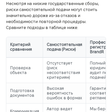
Несмотря на низкие государственные сборы,
риски самостоятельной подачи могут стоить
значительно дороже из-за отказов и
необходимости повторной процедуры.
Сравните подходы в таблице ниже:
Профессио
Критерий
Самостоятельная
регистрац
сравнения
подача (Риски)
BrandR
Отсутствует
Полный
Проверка
(риск
юридичес
объекта
несоответствия
аудит пер
критериям)
подачей
Высокая
Гарантиро
Подготовка
вероятность
соответст
документов
ошибок в формах
регламент
Автор ведет
Мы берем 
Коммуникация