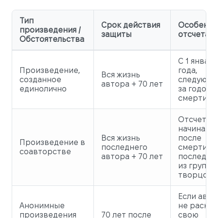
Тип
Срок действия
Особенно
произведения /
защиты
отсчета
Обстоятельства
С 1 января
Произведение,
года,
Вся жизнь
созданное
следующе
автора + 70 лет
единолично
за годом
смерти
Отсчет
начинает
Вся жизнь
после
Произведение в
последнего
смерти
соавторстве
автора + 70 лет
последне
из группы
творцов
Если авто
Анонимные
не раскр
произведения
70 лет после
свою