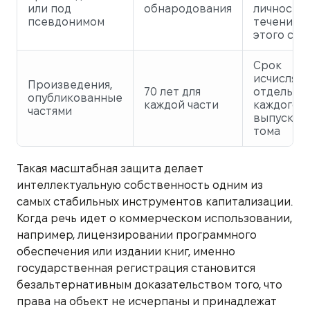
или под
обнародования
личность 
псевдонимом
течение
этого сро
Срок
исчисляет
Произведения,
70 лет для
отдельно 
опубликованные
каждой части
каждого
частями
выпуска/
тома
Такая масштабная защита делает
интеллектуальную собственность одним из
самых стабильных инструментов капитализации.
Когда речь идет о коммерческом использовании,
например, лицензировании программного
обеспечения или издании книг, именно
государственная регистрация становится
безальтернативным доказательством того, что
права на объект не исчерпаны и принадлежат