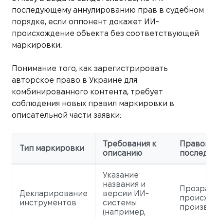
последующему аннулированию прав в судебном
порядке, если оппонент докажет ИИ-
происхождение объекта без соответствующей
маркировки.
Понимание того, как зарегистрировать
авторское право в Украине для
комбинированного контента, требует
соблюдения новых правил маркировки в
описательной части заявки:
Требования к
Правово
Тип маркировки
описанию
последст
Указание
названия и
Прозрачн
Декларирование
версии ИИ-
происхож
инструментов
системы
произвед
(например,