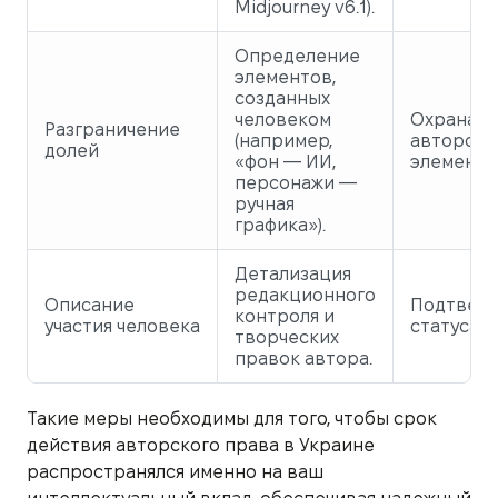
Midjourney v6.1).
Определение
элементов,
созданных
человеком
Охрана т
Разграничение
(например,
авторски
долей
«фон — ИИ,
элементо
персонажи —
ручная
графика»).
Детализация
редакционного
Описание
Подтвер
контроля и
участия человека
статуса а
творческих
правок автора.
Такие меры необходимы для того, чтобы срок
действия авторского права в Украине
распространялся именно на ваш