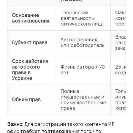
Творческая
Факт с
Основание
деятельность
компь
возникновения
физического лица
програ
Владел
Автор (человек)
Субъект права
разраб
или работодатель
заказч
Срок действия
авторского
Жизнь автора + 70
25 лет
права в
лет
создан
Украине
Полные
Только
имущественные и
имуще
Объем прав
неимущественные
права 
права
исполь
Важно:
Для регистрации такого контента ИР
офис требует подтверждения того, что