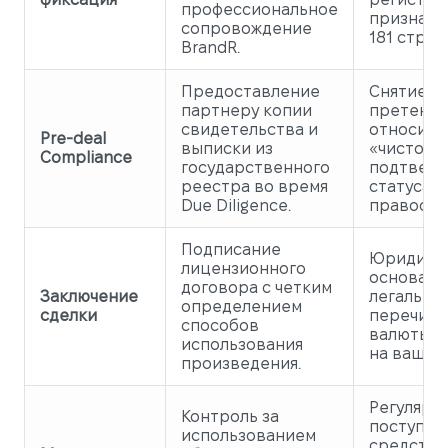
профессиональное
признава
сопровождение
181 стран
BrandR.
Предоставление
Снятие
партнеру копии
претензи
свидетельства и
относите
Pre-deal
выписки из
«чистоты
Compliance
государственного
подтвер
реестра во время
статуса
Due Diligence.
правообл
Подписание
Юридиче
лицензионного
основани
договора с четким
Заключение
легально
определением
сделки
перечисл
способов
валюты (р
использования
на ваш сч
произведения.
Регулярн
Контроль за
поступле
использованием
средств;