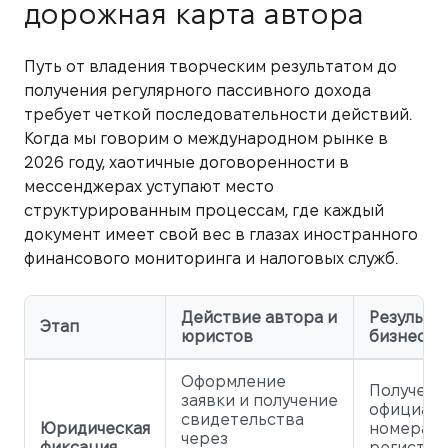
дорожная карта автора
Путь от владения творческим результатом до
получения регулярного пассивного дохода
требует четкой последовательности действий.
Когда мы говорим о международном рынке в
2026 году, хаотичные договоренности в
мессенджерах уступают место
структурированным процессам, где каждый
документ имеет свой вес в глазах иностранного
финансового мониторинга и налоговых служб.
Действие автора и
Результат
Этап
юристов
бизнеса
Оформление
Получени
заявки и получение
официаль
свидетельства
Юридическая
номера
через
фиксация
регистра