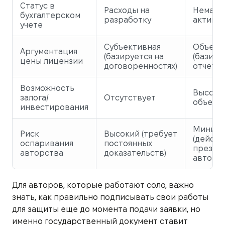
Статус в
Расходы на
Немате
бухгалтерском
разработку
актив н
учете
Субъективная
Объект
Аргументация
(базируется на
(базиру
цены лицензии
договоренностях)
отчете 
Возможность
Высокая
залога/
Отсутствует
объект 
инвестирования
Минима
Риск
Высокий (требует
(действ
оспаривания
постоянных
презум
авторства
доказательств)
авторст
Для авторов, которые работают соло, важно
знать, как правильно подписывать свои работы
для защиты еще до момента подачи заявки, но
именно государственный документ ставит