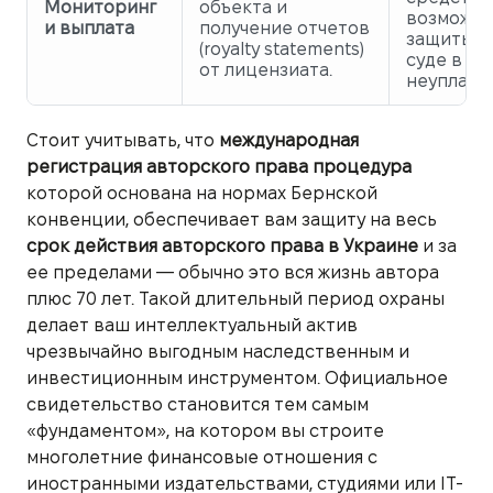
Мониторинг
объекта и
возможно
и выплата
получение отчетов
защиты п
(royalty statements)
суде в сл
от лицензиата.
неуплаты
Стоит учитывать, что
международная
регистрация авторского права процедура
которой основана на нормах Бернской
конвенции, обеспечивает вам защиту на весь
срок действия авторского права в Украине
и за
ее пределами — обычно это вся жизнь автора
плюс 70 лет. Такой длительный период охраны
делает ваш интеллектуальный актив
чрезвычайно выгодным наследственным и
инвестиционным инструментом. Официальное
свидетельство становится тем самым
«фундаментом», на котором вы строите
многолетние финансовые отношения с
иностранными издательствами, студиями или IT-