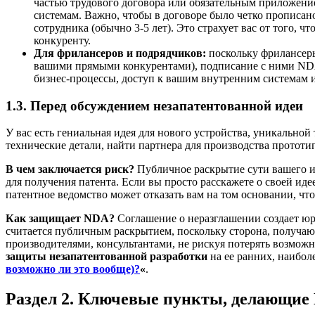
частью трудового договора или обязательным приложение
системам. Важно, чтобы в договоре было четко прописан
сотрудника (обычно 3-5 лет). Это страхует вас от того,
конкуренту.
Для фрилансеров и подрядчиков:
поскольку фрилансеры
вашими прямыми конкурентами), подписание с ними NDA 
бизнес-процессы, доступ к вашим внутренним системам и
1.3. Перед обсуждением незапатентованной идеи
У вас есть гениальная идея для нового устройства, уникально
технические детали, найти партнера для производства прототи
В чем заключается риск?
Публичное раскрытие сути вашего 
для получения патента. Если вы просто расскажете о своей идее
патентное ведомство может отказать вам на том основании, ч
Как защищает NDA?
Соглашение о неразглашении создает ю
считается публичным раскрытием, поскольку сторона, получающа
производителями, консультантами, не рискуя потерять возможн
защиты незапатентованной разработки
на ее ранних, наибол
возможно ли это вообще)?
«
.
Раздел 2. Ключевые пункты, делающие