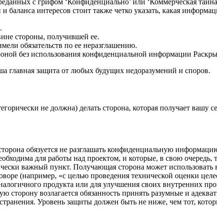
реданных с грифом ‘Конфиденциально’ или ‘Коммерческая тайна
и баланса интересов стоит также четко указать, какая информа
.
вине стороны, получившей ее.
имели обязательств по ее неразглашению.
роной без использования конфиденциальной информации Раскр
аша главная защита от любых будущих недоразумений и споров.
атегорически не должна) делать сторона, которая получает ваш
 сторона обязуется не разглашать конфиденциальную информаци
обходима для работы над проектом, и которые, в свою очередь, 
ически важный пункт. Получающая сторона может использоват
говоре (например, «с целью проведения технической оценки цел
аналогичного продукта или для улучшения своих внутренних про
ю сторону возлагается обязанность принять разумные и адеква
транения. Уровень защиты должен быть не ниже, чем тот, кото