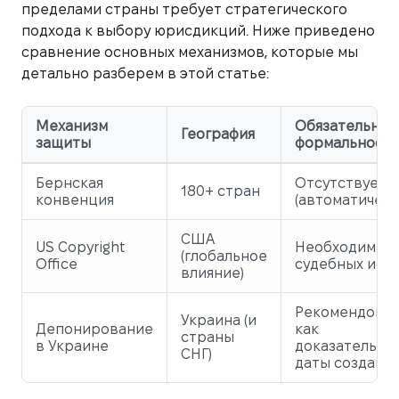
пределами страны требует стратегического
подхода к выбору юрисдикций. Ниже приведено
сравнение основных механизмов, которые мы
детально разберем в этой статье:
Механизм
Обязательнос
География
защиты
формальност
Бернская
Отсутствует
180+ стран
конвенция
(автоматическ
США
US Copyright
Необходима д
(глобальное
Office
судебных иск
влияние)
Рекомендова
Украина (и
Депонирование
как
страны
в Украине
доказательст
СНГ)
даты создани