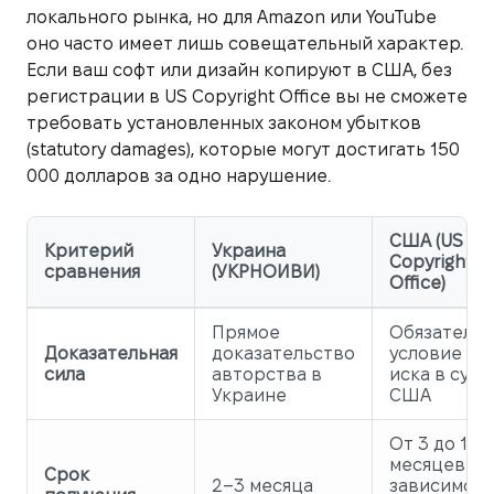
локального рынка, но для Amazon или YouTube
оно часто имеет лишь совещательный характер.
Если ваш софт или дизайн копируют в США, без
регистрации в US Copyright Office вы не сможете
требовать установленных законом убытков
(statutory damages), которые могут достигать 150
000 долларов за одно нарушение.
США (US
Критерий
Украина
Copyright
сравнения
(УКРНОИВИ)
Office)
Прямое
Обязатель
Доказательная
доказательство
условие дл
сила
авторства в
иска в суда
Украине
США
От 3 до 12
месяцев (в
Срок
2–3 месяца
зависимос