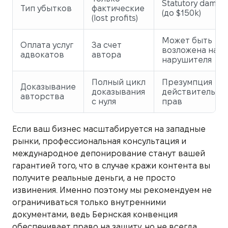
Statutory damag
Тип убытков
фактические
(до $150k)
(lost profits)
Может быть
Оплата услуг
За счет
возложена на
адвокатов
автора
нарушителя
Полный цикл
Презумпция
Доказывание
доказывания
действительно
авторства
с нуля
прав
Если ваш бизнес масштабируется на западные
рынки, профессиональная консультация и
международное депонирование станут вашей
гарантией того, что в случае кражи контента вы
получите реальные деньги, а не просто
извинения. Именно поэтому мы рекомендуем не
ограничиваться только внутренними
документами, ведь Бернская конвенция
обеспечивает право на защиту, но не всегда