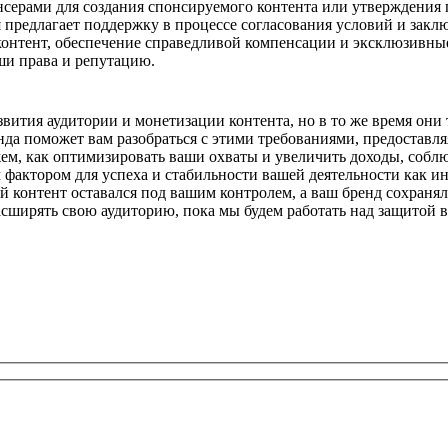
серами для создания спонсируемого контента или утверждения 
предлагает поддержку в процессе согласования условий и закл
контент, обеспечение справедливой компенсации и эксклюзивны
ши права и репутацию.
ития аудитории и монетизации контента, но в то же время они
да поможет вам разобраться с этими требованиями, предоставля
ем, как оптимизировать ваши охваты и увеличить доходы, соблю
 фактором для успеха и стабильности вашей деятельности как и
онтент оставался под вашим контролем, а ваш бренд сохранял 
расширять свою аудиторию, пока мы будем работать над защитой 