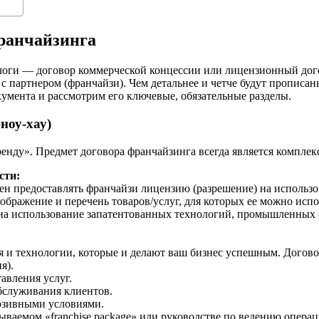
франчайзинга
алоги — договор коммерческой концессии или лицензионный дого
 партнером (франчайзи). Чем детальнее и четче будут прописаны
кумента и рассмотрим его ключевые, обязательные разделы.
ноу-хау)
ренду». Предмет договора франчайзинга всегда является компле
сти:
ен предоставлять франчайзи лицензию (разрешение) на использо
зображение и перечень товаров/услуг, для которых ее можно испо
на использование запатентованных технологий, промышленных о
 и технологии, которые и делают ваш бизнес успешным. Договор
я).
авления услуг.
бслуживания клиентов.
юзивными условиями.
зываемом «franchise package» или руководстве по ведению опера