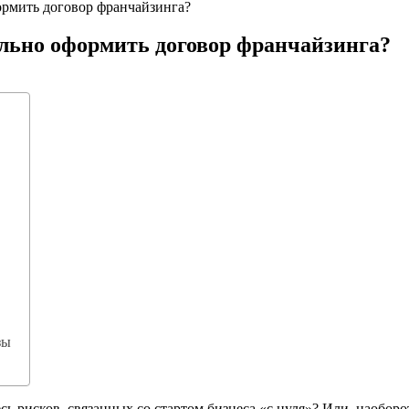
ормить договор франчайзинга?
ильно оформить договор франчайзинга?
зы
ь рисков, связанных со стартом бизнеса «с нуля»? Или, наоборо