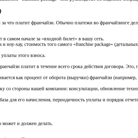
)
и за что платит франчайзи. Обычно платежи во франчайзинге дел
 в самом начале за «входной билет» в вашу сеть.
и ноу-хау, стоимость того самого «franchise package» (детальны
 уплаты этого взноса.
анчайзи платит в течение всего срока действия договора. Это, 
вается как процент от оборота (выручки) франчайзи (например,
у со стороны вашей компании: консультации, обновление техно
база для его начисления, периодичность уплаты и порядок отчет
о может и должен делать.