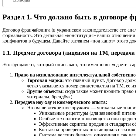
Раздел 1. Что должно быть в договоре 
Договор франчайзинга (в украинском законодательстве его ан
формальность. Это детальная «конституция» ваших отношений с
конфликтов в будущем. Давайте заглянем «под капот» этого до
1.1. Предмет договора (лицензия на ТМ, передача 
Это фундамент, который описывает, что именно вы «сдаете в а
Право на использование интеллектуальной собственно
Торговая марка:
это главный пункт. Договор долж
четко указывается номер свидетельства на ТМ, ее и
Другие объекты:
сюда также может входить право 
материалы, брендбук).
Передача ноу-хау и коммерческого опыта:
Это ваше «секретное оружие» — уникальные знания
Уникальные рецептуры (для заведений питани
Особые технологии производства или предост
Эффективные скрипты продаж и стандарты о
Контакты проверенных поставщиков с экскл
Система ведения бизнеса, описанная в так на