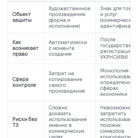
Художественное
Знак для това
Объект
произведение
и услуг
защиты
(форма и
(коммерческий
исполнение)
идентификатор
После
Как
Автоматически
государствен
возникает
с момента
регистрации в
право
создания
УКРНОИВИ
Монополия на
Запрет на
использование
Сфера
копирование
определенных
контроля
самого
сферах
произведения
экономики
Сложно
Невозможно
доказать
запретить
Риски без
использование
использовани
ТЗ
именно в
похожих
коммерческих
символов
целях
конкурентами