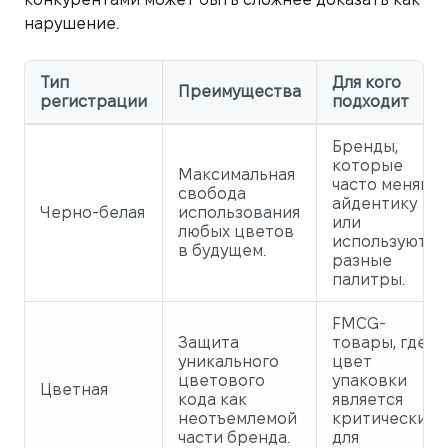
нарушение.
Тип
Для кого
Преимущества
регистрации
подходит
Бренды,
которые
Максимальная
часто меняют
свобода
айдентику
Черно-белая
использования
или
любых цветов
используют
в будущем.
разные
палитры.
FMCG-
Защита
товары, где
уникального
цвет
цветового
упаковки
Цветная
кода как
является
неотъемлемой
критическим
части бренда.
для