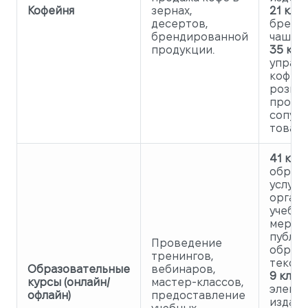
Кофейня
зернах,
21 клас
десертов,
бренд
брендированной
чашки,
продукции.
35 клас
управ
кофейн
рознич
продаж
сопут
товаро
41 клас
образ
услуги,
орган
учебн
мероп
публи
Проведение
образ
тренингов,
тексто
Образовательные
вебинаров,
9 класс
курсы (онлайн/
мастер-классов,
элект
офлайн)
предоставление
издани