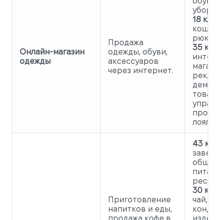
обувь,
уборы.
18 клас
кошель
рюкзак
Продажа
35 клас
Онлайн-магазин
одежды, обуви,
интер
одежды
аксессуаров
магази
через интернет.
реклам
демон
товаро
управ
прогр
лояльн
43 кла
завед
общес
питани
рестор
30 клас
Приготовление
чай, ка
напитков и еды,
конди
продажа кофе в
издели