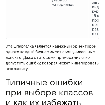
учебных
загруж
материалов.
видео
курсов
16 клас
продук
методи
разда
матери
Эта шпаргалка является надежным ориентиром,
однако каждый бизнес имеет свои уникальные
аспекты. Даже с готовыми примерами легко
допустить ошибку, которая может нивелировать
всю защиту.
Типичные ошибки
при выборе классов
и как их избежать