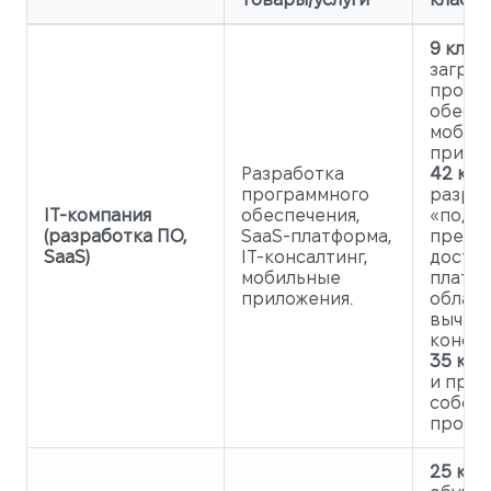
9 класс
загру
прогр
обеспе
мобил
прилож
Разработка
42 кла
программного
разра
IT-компания
обеспечения,
«под к
(разработка ПО,
SaaS-платформа,
предо
SaaS)
IT-консалтинг,
доступ
мобильные
платф
приложения.
облач
вычисл
консал
35 клас
и про
собств
продук
25 клас