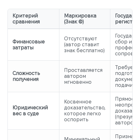
Критерий
Маркировка
Государс
сравнения
(Знак ©)
регистра
Государс
Отсутствуют
Финансовые
сбор и оп
(автор ставит
затраты
професси
знак бесплатно)
сопровож
Требует
Проставляется
Сложность
подготов
автором
получения
документ
мгновенно
подачи за
Прямое и
Косвенное
неопров
Юридический
доказательство,
доказате
вес в суде
которое легко
(презумп
оспорить
авторств
Признаетс
Минимальный