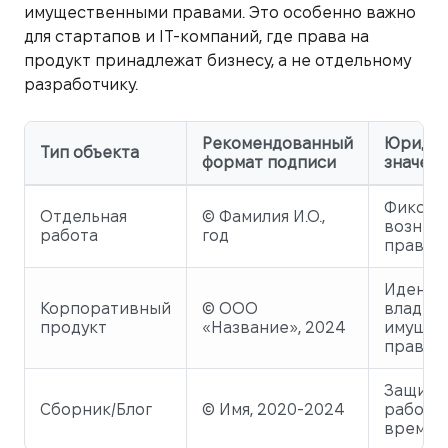
имущественными правами. Это особенно важно
для стартапов и IT-компаний, где права на
продукт принадлежат бизнесу, а не отдельному
разработчику.
Рекомендованный
Юридич
Тип объекта
формат подписи
значен
Фиксац
Отдельная
© Фамилия И.О.,
возник
работа
год
права
Иденти
Корпоративный
© ООО
владел
продукт
«Название», 2024
имущес
прав
Защита
Сборник/Блог
© Имя, 2020-2024
работ в
времен