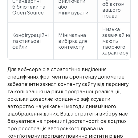
Стандартні
Виключати
об’єктом
бібліотеки та
або
вашого
Open Source
мінімізувати
права
Низька:
Конфігураційні
Мінімальна
зазвичай не
та стильові
вибірка для
мають
файли
контексту
творчого
характеру
Для веб-сервісів стратегічне виділення
специфічних фрагментів фронтенду допомагає
забезпечити захист контенту сайту від парсингу
та копіювання на рівні програмної реалізації,
оскільки дозволяє юридично зафіксувати
авторство на унікальні методи динамічного
відображення даних. Ваша стратегія вибору має
базуватися на принципі достатності: свідоцтво
про реєстрація авторського права на
комп’ютерну програму повинно містити рівно