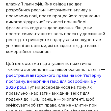
власну. Тільки офіційне свідоцтво дає
розробнику реальні інструменти впливу в
правовому полі, проте процес його отримання
вимагає хірургічної точності при виборі
фрагментів коду для депонування. Якщо ви
просто «вивантажите» весь проєкт у державний
реєстр, то ризикуєте подарувати конкурентам
унікальні алгоритми, які складають ядро вашої
комерційної таємниці.
Цей матеріал ми підготували як практичне
технічне доповнення до нашої основної статті —
реєстрація авторського права на комп’ютерну
програму: вичерпний гайд для розробників у
2026 році
. Тут ми зосередимося на тому, як
правильно «нарізати» вихідний текст для
подання до НОІВ (раніше — Укрпатент), щоб
зафіксувати об’єкт права, але не «злити» при