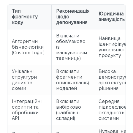
Тип
Рекомендація
Юридична
фрагменту
щодо
значущість
коду
депонування
Включати
Найвища:
Алгоритми
обов’язково
ідентифікує
бізнес-логіки
(з
унікальність
(Custom Logic)
маскуванням
продукту
таємниць)
Унікальні
Включати
Висока:
структури
фрагменти
демонструє
даних та
описів класів/
архітектурне
схеми
моделей
рішення
Інтеграційні
Включати
Середня:
скрипти та
вибірково
підкреслює
обробники
(найбільш
складність
API
складні)
системи
Нульова: не є