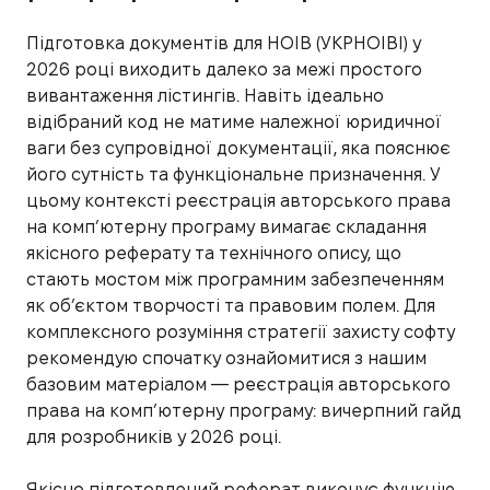
Підготовка документів для НОІВ (УКРНОІВІ) у
2026 році виходить далеко за межі простого
вивантаження лістингів. Навіть ідеально
відібраний код не матиме належної юридичної
ваги без супровідної документації, яка пояснює
його сутність та функціональне призначення. У
цьому контексті реєстрація авторського права
на комп’ютерну програму вимагає складання
якісного реферату та технічного опису, що
стають мостом між програмним забезпеченням
як об’єктом творчості та правовим полем. Для
комплексного розуміння стратегії захисту софту
рекомендую спочатку ознайомитися з нашим
базовим матеріалом — реєстрація авторського
права на комп’ютерну програму: вичерпний гайд
для розробників у 2026 році.
Якісно підготовлений реферат виконує функцію