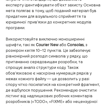
експерту ідентифікувати об’єкт захисту. Основна
мета полягає в тому, щоб поданий матеріал був
придатним для візуального сприйняття та
юридичної прив’язки до конкретних модулів
програми.
Використовуйте виключно моноширинні
шрифти, такі як
Courier New
або
Consolas
, з
розміром кегля 10–12 пунктів. Це забезпечує
рівномірний розподіл символів у рядку, що
притаманно середовищам розробки, та
спрощує аналіз структури коду. Також
обов’язковою є наскрізна нумерація рядків у
межах кожного файлу — це дозволить у разі
спору чітко посилатися на конкретний фрагмент,
де відбулося порушення. Рекомендую очистити
лістинг від надлишкових робочих коментарів
розробників («TODO», «FIXME» або нецензурної