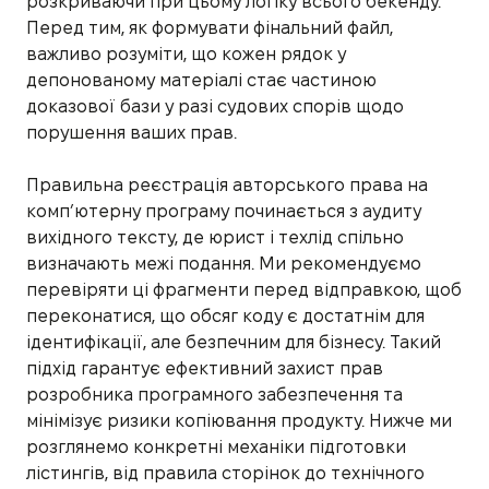
розкриваючи при цьому логіку всього бекенду.
Перед тим, як формувати фінальний файл,
важливо розуміти, що кожен рядок у
депонованому матеріалі стає частиною
доказової бази у разі судових спорів щодо
порушення ваших прав.
Правильна реєстрація авторського права на
комп’ютерну програму починається з аудиту
вихідного тексту, де юрист і техлід спільно
визначають межі подання. Ми рекомендуємо
перевіряти ці фрагменти перед відправкою, щоб
переконатися, що обсяг коду є достатнім для
ідентифікації, але безпечним для бізнесу. Такий
підхід гарантує ефективний захист прав
розробника програмного забезпечення та
мінімізує ризики копіювання продукту. Нижче ми
розглянемо конкретні механіки підготовки
лістингів, від правила сторінок до технічного