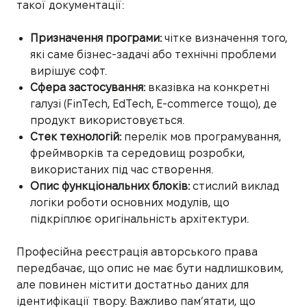
такої документації:
Призначення програми:
чітке визначення того,
які саме бізнес-задачі або технічні проблеми
вирішує софт.
Сфера застосування:
вказівка на конкретні
галузі (FinTech, EdTech, E-commerce тощо), де
продукт використовується.
Стек технологій:
перелік мов програмування,
фреймворків та середовищ розробки,
використаних під час створення.
Опис функціональних блоків:
стислий виклад
логіки роботи основних модулів, що
підкріплює оригінальність архітектури.
Професійна реєстрація авторського права
передбачає, що опис не має бути надлишковим,
але повинен містити достатньо даних для
ідентифікації твору. Важливо пам’ятати, що