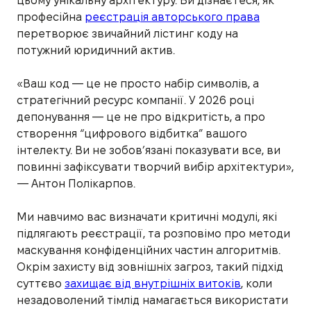
цьому унікальну архітектуру. Ви дізнаєтеся, як
професійна
реєстрація авторського права
перетворює звичайний лістинг коду на
потужний юридичний актив.
«Ваш код — це не просто набір символів, а
стратегічний ресурс компанії. У 2026 році
депонування — це не про відкритість, а про
створення “цифрового відбитка” вашого
інтелекту. Ви не зобов’язані показувати все, ви
повинні зафіксувати творчий вибір архітектури»,
— Антон Полікарпов.
Ми навчимо вас визначати критичні модулі, які
підлягають реєстрації, та розповімо про методи
маскування конфіденційних частин алгоритмів.
Окрім захисту від зовнішніх загроз, такий підхід
суттєво
захищає від внутрішніх витоків
, коли
незадоволений тімлід намагається використати