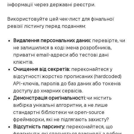
інформації через державні реєстри.
Використовуйте цей чек-лист для фінальної
ревізії лістингу перед поданням:
Видалення персональних даних:
перевірте, чи
не залишилися в коді імена розробників,
приватні email-адреси або тестові дані
клієнтів.
Очищення від секретів:
переконайтеся у
відсутності жорстко прописаних (hardcoded)
API-ключів, паролів до баз даних або токенів
доступу до хмарних сервісів.
Демонстрація оригінальності:
чи містить
вибірка унікальні алгоритми, а не лише
стандартні бібліотеки чи open-source
фреймворки, які не підлягають захисту?
Відсутність парсингу:
переконайтеся, що
фрагменти, які стосуються взаємодії з вебом,