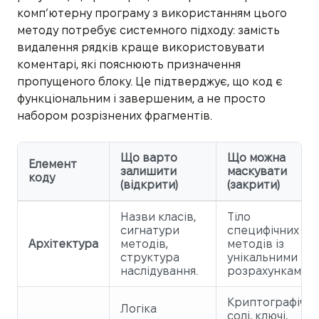
комп’ютерну програму з використанням цього
методу потребує системного підходу: замість
видалення рядків краще використовувати
коментарі, які пояснюють призначення
пропущеного блоку. Це підтверджує, що код є
функціональним і завершеним, а не просто
набором розрізнених фрагментів.
Що варто
Що можна
Елемент
залишити
маскувати
коду
(відкрити)
(закрити)
Назви класів,
Тіло
сигнатури
специфічних
Архітектура
методів,
методів із
структура
унікальними
наслідування.
розрахунками.
Криптографічні
Логіка
солі, ключі,