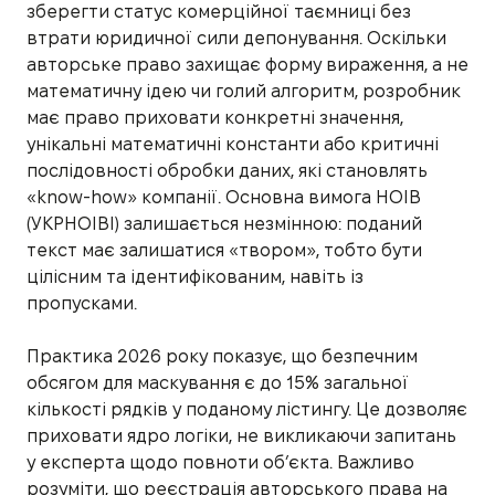
зберегти статус комерційної таємниці без
втрати юридичної сили депонування. Оскільки
авторське право захищає форму вираження, а не
математичну ідею чи голий алгоритм, розробник
має право приховати конкретні значення,
унікальні математичні константи або критичні
послідовності обробки даних, які становлять
«know-how» компанії. Основна вимога НОІВ
(УКРНОІВІ) залишається незмінною: поданий
текст має залишатися «твором», тобто бути
цілісним та ідентифікованим, навіть із
пропусками.
Практика 2026 року показує, що безпечним
обсягом для маскування є до 15% загальної
кількості рядків у поданому лістингу. Це дозволяє
приховати ядро логіки, не викликаючи запитань
у експерта щодо повноти об’єкта. Важливо
розуміти, що реєстрація авторського права на