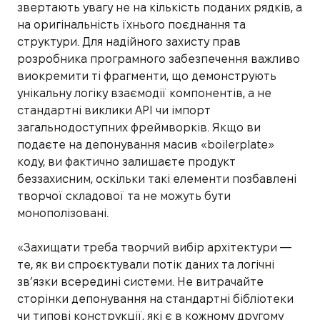
звертають увагу не на кількість поданих рядків, а
на оригінальність їхнього поєднання та
структури. Для надійного захисту прав
розробника програмного забезпечення важливо
виокремити ті фрагменти, що демонструють
унікальну логіку взаємодії компонентів, а не
стандартні виклики API чи імпорт
загальнодоступних фреймворків. Якщо ви
подаєте на депонування масив «boilerplate»
коду, ви фактично залишаєте продукт
беззахисним, оскільки такі елементи позбавлені
творчої складової та не можуть бути
монополізовані.
«Захищати треба творчий вибір архітектури —
те, як ви спроєктували потік даних та логічні
зв’язки всередині системи. Не витрачайте
сторінки депонування на стандартні бібліотеки
чи типові конструкції, які є в кожному другому