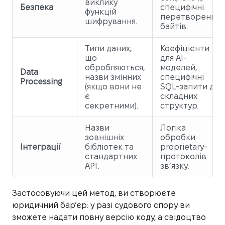
виклику
Безпека
специфічні
функцій
перетворення
шифрування.
байтів.
Типи даних,
Коефіцієнти
що
для AI-
обробляються,
моделей,
Data
назви змінних
специфічні
Processing
(якщо вони не
SQL-запити до
є
складних
секретними).
структур.
Назви
Логіка
зовнішніх
обробки
Інтеграції
бібліотек та
proprietary-
стандартних
протоколів
API.
зв’язку.
Застосовуючи цей метод, ви створюєте
юридичний бар’єр: у разі судового спору ви
зможете надати повну версію коду, а свідоцтво