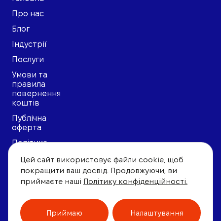
Про нас
Блог
Індустрії
Послуги
Умови та
правила
повернення
коштів
Публічна
оферта
Політика
конфіденційонсті
Цей сайт використовує файли cookie, щоб
Угода
покращити ваш досвід. Продовжуючи, ви
користувача
приймаєте наші
Політику конфіденційності.
Приймаю
Налаштування
© 2023, АБ «Юридична фірма Полікарпова». Всі