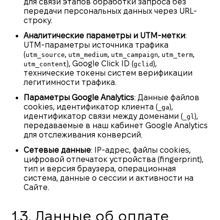
для связи этапов обработки запроса без
передачи персональных данных через URL-
строку.
Аналитические параметры и UTM-метки
:
UTM-параметры источника трафика
(
,
,
,
,
utm_source
utm_medium
utm_campaign
utm_term
), Google Click ID (
),
utm_content
gclid
технические токены систем верификации
легитимности трафика.
Параметры Google Analytics
: Данные файлов
cookies, идентификатор клиента (
),
_ga
идентификатор связи между доменами (
),
_gl
передаваемые в наш кабинет Google Analytics
для отслеживания конверсий.
Сетевые данные
: IP-адрес, файлы cookies,
цифровой отпечаток устройства (fingerprint),
тип и версия браузера, операционная
система, данные о сессии и активности на
Сайте.
1.3. Данные об оплате