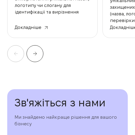
унікальни
логотипу чи слогану для
захищених
ідентифікації та вирізнення
(назва, ло
ваших товарів та послуг на
перевірки 
ринку.
відповідно
Докладніше
Докладніш
реєстрації
інтелектуа
Також ми 
перевірен
реалізації 
Зв'яжіться з нами
Ми знайдемо найкраще рішення для вашого
бізнесу