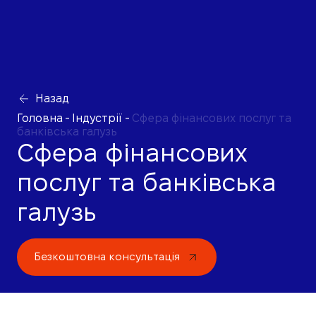
Назад
Головна
-
Індустрії
-
Сфера фінансових послуг та
банківська галузь
Сфера фінансових
послуг та банківська
галузь
Безкоштовна консультація