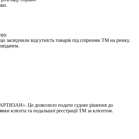
ави.
ору.
 що засвідчили відсутність товарів під спірними ТМ на ринку.
овідачем.
ПАРТИЗАН». Це дозволило подати судове рішення до
вки клієнта та подальшої реєстрації ТМ за клієнтом.