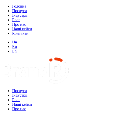
Головна
Послуги
Індустрії
Блог
Про нас
Наші кейси
Контакти
Ua
Ru
En
Послуги
Індустрії
Блог
Наші кейси
Про нас