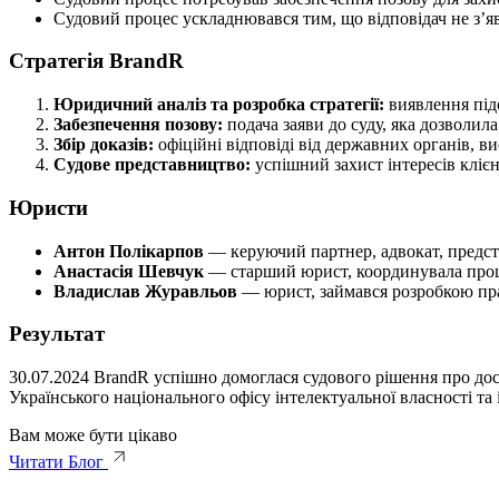
Судовий процес ускладнювався тим, що відповідач не з’яв
Стратегія BrandR
Юридичний аналіз та розробка стратегії:
виявлення під
Забезпечення позову:
подача заяви до суду, яка дозволил
Збір доказів:
офіційні відповіді від державних органів, в
Судове представництво:
успішний захист інтересів кліє
Юристи
Антон Полікарпов
— керуючий партнер, адвокат, предста
Анастасія Шевчук
— старший юрист, координувала проце
Владислав Журавльов
— юрист, займався розробкою пра
Результат
30.07.2024 BrandR успішно домоглася судового рішення про 
Українського національного офісу інтелектуальної власності та
Вам може бути цікаво
Читати Блог