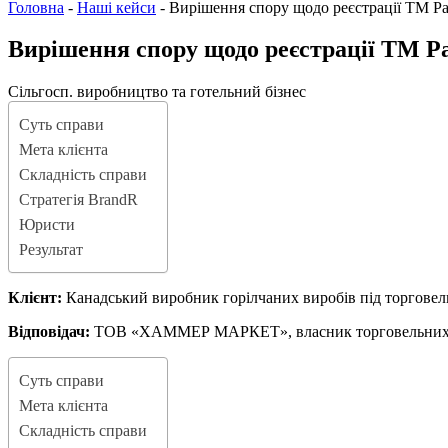
Головна
-
Наші кейси
-
Вирішення спору щодо реєстрації ТМ Par
Вирішення спору щодо реєстрації ТМ Pa
Сільгосп. виробництво та готельний бізнес
Суть справи
Мета клієнта
Складність справи
Стратегія BrandR
Юристи
Результат
Клієнт:
Канадський виробник горілчаних виробів під торговел
Відповідач:
ТОВ «ХАММЕР МАРКЕТ», власник торговельних
Суть справи
Мета клієнта
Складність справи