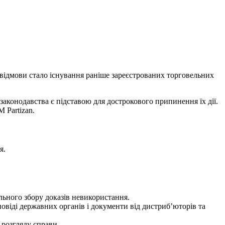
ю відмови стало існування раніше зареєстрованих торговельних
законодавства є підставою для дострокового припинення їх дії.
 Partizan.
я.
льного збору доказів невикористання.
овіді державних органів і документи від дистриб’юторів та
 розгляду справи.