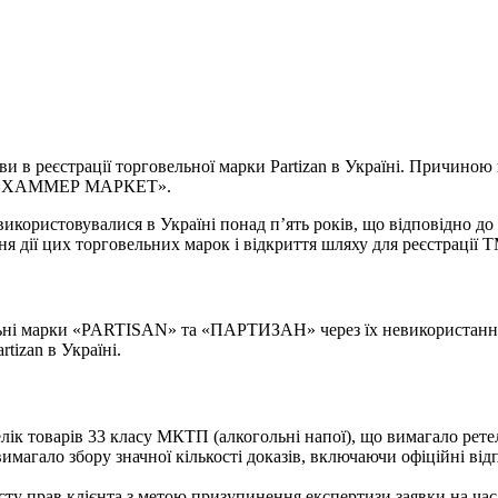
ви в реєстрації торговельної марки Partizan в Україні. Причино
В «ХАММЕР МАРКЕТ».
икористовувалися в Україні понад п’ять років, що відповідно до 
 дії цих торговельних марок і відкриття шляху для реєстрації ТМ
ельні марки «PARTISAN» та «ПАРТИЗАН» через їх невикористанн
tizan в Україні.
ік товарів 33 класу МКТП (алкогольні напої), що вимагало рете
агало збору значної кількості доказів, включаючи офіційні відп
ту прав клієнта з метою призупинення експертизи заявки на час