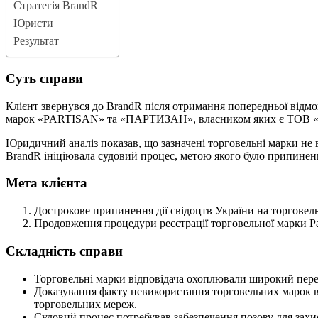
Стратегія BrandR
Юристи
Результат
Суть справи
Клієнт звернувся до BrandR після отримання попередньої відмо
марок «PARTISAN» та «ПАРТИЗАН», власником яких є ТО
Юридичний аналіз показав, що зазначені торговельні марки не в
BrandR ініціювала судовий процес, метою якого було припинення
Мета клієнта
Дострокове припинення дії свідоцтв України на торгов
Продовження процедури реєстрації торговельної марки Par
Складність справи
Торговельні марки відповідача охоплювали широкий перел
Доказування факту невикористання торговельних марок вим
торговельних мереж.
Судовий процес потребував забезпечення позову для захис