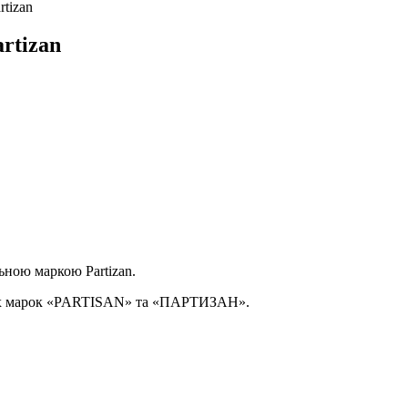
tizan
rtizan
ьною маркою Partizan.
 марок «PARTISAN» та «ПАРТИЗАН».