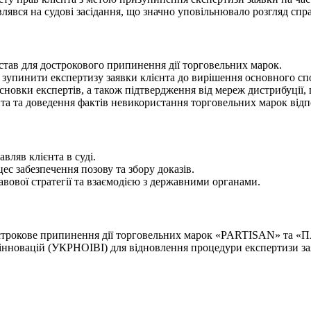
лявся на судові засідання, що значно уповільнювало розгляд спр
став для дострокового припинення дії торговельних марок.
а зупинити експертизу заявки клієнта до вирішення основного сп
исновки експертів, а також підтвердження від мереж дистрибуції,
нта та доведення фактів невикористання торговельних марок відп
вляв клієнта в суді.
с забезпечення позову та збору доказів.
вової стратегії та взаємодією з державними органами.
дострокове припинення дії торговельних марок «PARTISAN» та «
 інновацій (УКРНОІВІ) для відновлення процедури експертизи зая